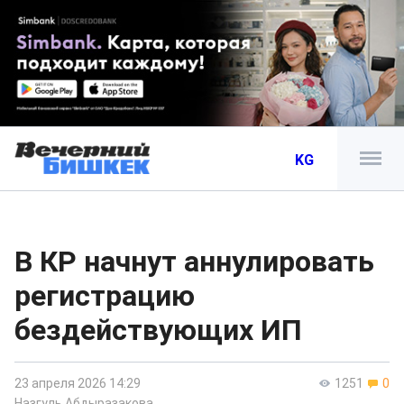
KG
В КР начнут аннулировать
регистрацию
бездействующих ИП
23 апреля 2026 14:29
1251
0
Назгуль Абдыразакова