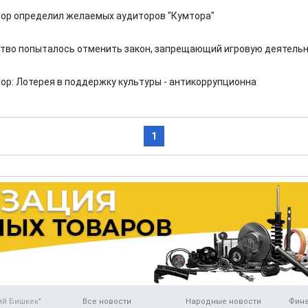
ор определил желаемых аудиторов "Кумтора"
тво попыталось отменить закон, запрещающий игровую деятель
ор: Лотерея в поддержку культуры - антикоррупционна
1
ий Бишкек"
Все новости
Народные новости
Фин