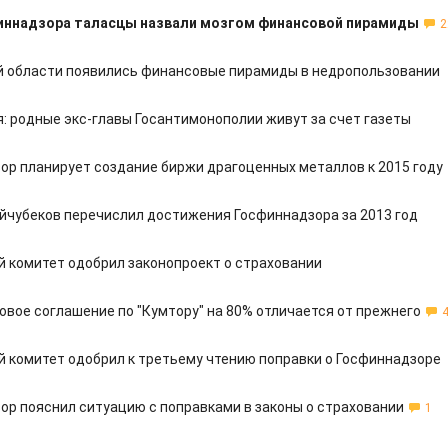
финнадзора таласцы назвали мозгом финансовой пирамиды
2
й области появились финансовые пирамиды в недропользовании
: родные экс-главы Госантимонополии живут за счет газеты
ор планирует создание биржи драгоценных металлов к 2015 году
йчубеков перечислил достижения Госфиннадзора за 2013 год
 комитет одобрил законопроект о страховании
овое соглашение по "Кумтору" на 80% отличается от прежнего
 комитет одобрил к третьему чтению поправки о Госфиннадзоре
ор пояснил ситуацию с поправками в законы о страховании
1