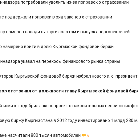
иннадзора потребовали уволить из-за поправок о страховании
те поддержали поправки в ряд законов о страховании
ор намерен наладить торги золотом и выпуск энерговекселей
о намерено войти в долю Кыргызской фондовой биржи
иннадзора указал на перекосы финансового рынка страны
кторов Кыргызской фондовой биржи избрал нового и. о. президент
зор отстранил от должности главу Кыргызской фондовой бир
 комитет одобрил законопроект о накопительных пенсионных фо
овую биржу Кыргызстана в 2012 году инвестировано 1 млрд 280 м
ане насчитали 880 тысяч автомобилей
6