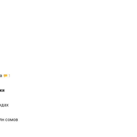
а
1
жи
ндах
лн сомов