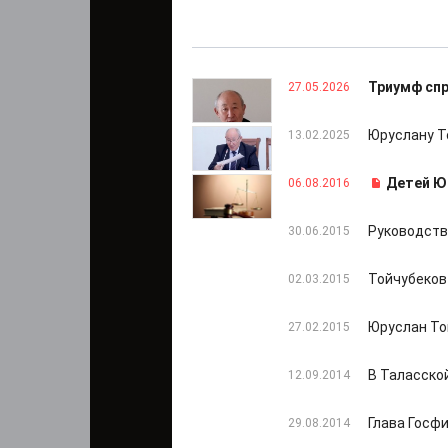
Триумф сп
27.05.2026
Юруслану Т
13.02.2025
Детей Ю
06.08.2016
Руководств
30.06.2015
Тойчубеков
02.03.2015
Юруслан То
27.02.2015
В Таласско
12.09.2014
Глава Госф
29.08.2014