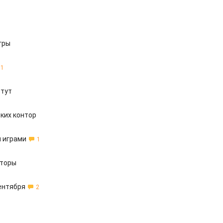
гры
1
стут
ких контор
и играми
1
аторы
сентября
2