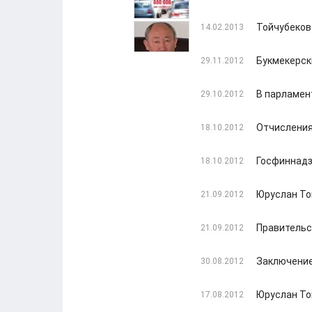
Тойчубеков
14.02.2013
Букмекерск
29.11.2012
В парламен
29.10.2012
Отчисления
18.10.2012
Госфиннадз
18.10.2012
Юруслан То
21.09.2012
Правительс
21.09.2012
Заключение 
30.08.2012
Юруслан То
17.08.2012