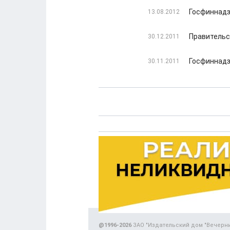
Госфиннадз
13.08.2012
Правительс
30.12.2011
Госфиннадз
30.11.2011
@1996-2026
ЗАО "Издательский дом "Вечерн