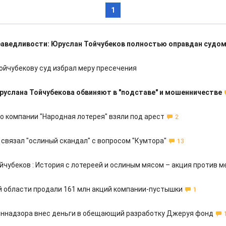
1
раведливости: Юруслан Тойчубеков полностью оправдан судо
ойчубекову суд избрал меру пресечения
руслана Тойчубекова обвиняют в "подставе" и мошенничестве
о компании "Народная лотерея" взяли под арест
2
 связал "ослиный скандал" с вопросом "Кумтора"
13
йчубеков : История с лотереей и ослиным мясом – акция против м
й области продали 161 млн акций компании-пустышки
1
иннадзора внес деньги в обещающий разработку Джеруя фонд