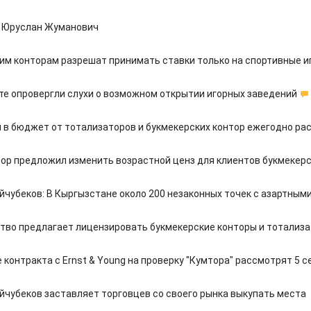
 Юруслан Жуманович
им конторам разрешат принимать ставки только на спортивные и
те опровергли слухи о возможном открытии игорных заведений
 в бюджет от тотализаторов и букмекерских контор ежегодно ра
ор предложил изменить возрастной ценз для клиентов букмекерс
йчубеков: В Кыргызстане около 200 незаконных точек с азартным
тво предлагает лицензировать букмекерские конторы и тотализ
контракта с Ernst & Young на проверку "Кумтора" рассмотрят 5 
йчубеков заставляет торговцев со своего рынка выкупать места