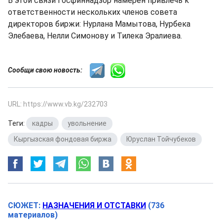
В этой связи Госфиннадзор намерен привлечь к
ответственности нескольких членов совета
директоров биржи: Нурлана Мамытова, Нурбека
Элебаева, Нелли Симонову и Тилека Эралиева.
Сообщи свою новость:
URL: https://www.vb.kg/232703
Теги:
кадры
,
увольнение
,
Кыргызская фондовая биржа
,
Юруслан Тойчубеков
СЮЖЕТ:
НАЗНАЧЕНИЯ И ОТСТАВКИ
(736
материалов)