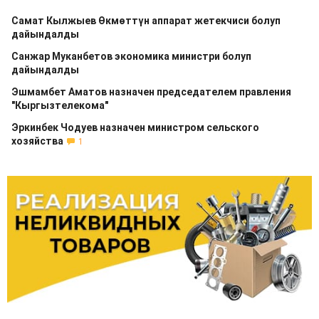
Самат Кылжыев Өкмөттүн аппарат жетекчиси болуп
дайындалды
Санжар Муканбетов экономика министри болуп
дайындалды
Эшмамбет Аматов назначен председателем правления
"Кыргызтелекома"
Эркинбек Чодуев назначен министром сельского
хозяйства
1