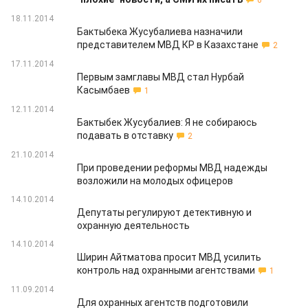
6
18.11.2014
Бактыбека Жусубалиева назначили
представителем МВД КР в Казахстане
2
17.11.2014
Первым замглавы МВД стал Нурбай
Касымбаев
1
12.11.2014
Бактыбек Жусубалиев: Я не собираюсь
подавать в отставку
2
21.10.2014
При проведении реформы МВД надежды
возложили на молодых офицеров
14.10.2014
Депутаты регулируют детективную и
охранную деятельность
14.10.2014
Ширин Айтматова просит МВД усилить
контроль над охранными агентствами
1
11.09.2014
Для охранных агентств подготовили