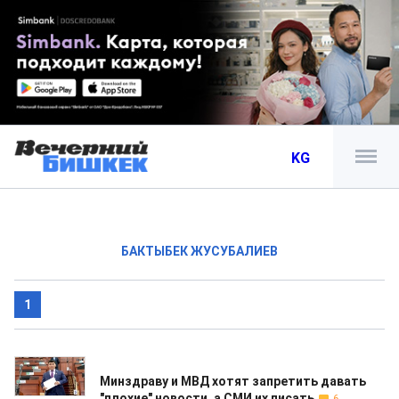
KG
БАКТЫБЕК ЖУСУБАЛИЕВ
1
21.02.2019
Минздраву и МВД хотят запретить давать
"плохие" новости, а СМИ их писать