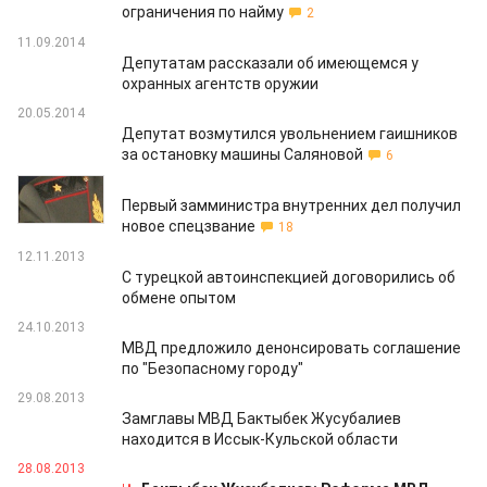
ограничения по найму
2
11.09.2014
Депутатам рассказали об имеющемся у
охранных агентств оружии
20.05.2014
Депутат возмутился увольнением гаишников
за остановку машины Саляновой
6
22.02.2014
Первый замминистра внутренних дел получил
новое спецзвание
18
12.11.2013
С турецкой автоинспекцией договорились об
обмене опытом
24.10.2013
МВД предложило денонсировать соглашение
по "Безопасному городу"
29.08.2013
Замглавы МВД Бактыбек Жусубалиев
находится в Иссык-Кульской области
28.08.2013