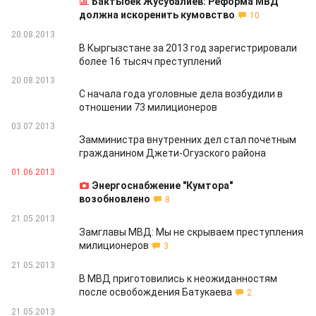
Бактыбек Жусубалиев: Реформа МВД
должна искоренить кумовство
10
20.08.2013
В Кыргызстане за 2013 год зарегистрировали
более 16 тысяч преступлений
20.08.2013
С начала года уголовные дела возбудили в
отношении 73 милиционеров
03.07.2013
Замминистра внутренних дел стал почетным
гражданином Джети-Огузского района
01.06.2013
Энергоснабжение "Кумтора"
возобновлено
8
21.05.2013
Замглавы МВД: Мы не скрываем преступления
милиционеров
3
21.05.2013
В МВД приготовились к неожиданностям
после освобождения Батукаева
2
21.05.2013