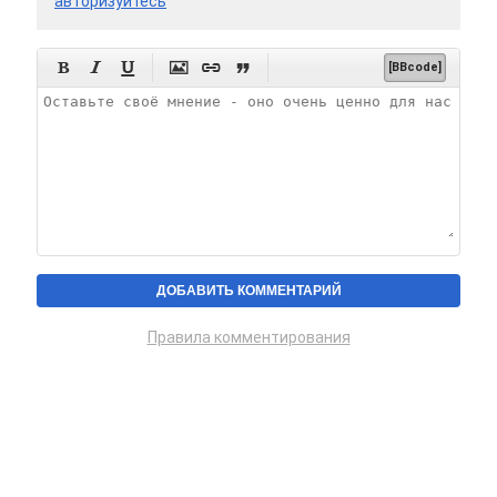
авторизуйтесь






[BBcode]
Правила комментирования