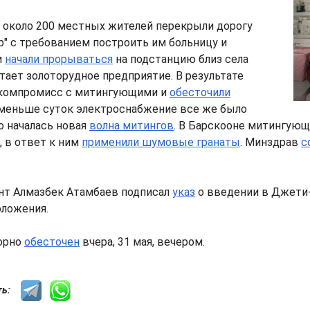
 около 200 местных жителей перекрыли дорогу
р" с требованием построить им больницу и
и
начали прорываться
на подстанцию близ села
итает золоторудное предприятие. В результате
 компромисс с митингующими и
обесточили
 меньше суток электроснабжение все же было
но началась новая
волна митингов
. В Барскооне митингую
, в ответ к ним
применили шумовые гранаты
. Минздрав
с
нт Алмазбек Атамбаев подписал
указ
о введении в Джети
оложения.
орно
обесточен
вчера, 31 мая, вечером.
сть: