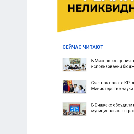
СЕЙЧАС ЧИТАЮТ
В Минпросвещения в
использовании бюдж
Счетная палата КР в
Министерстве науки
В Бишкеке обсудили
муниципального тра