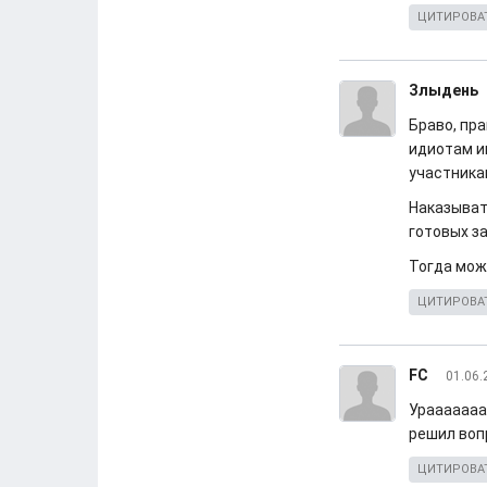
ЦИТИРОВА
Злыдень
Браво, пр
идиотам и
участника
Наказыват
готовых за
Тогда мож
ЦИТИРОВА
FC
01.06.
Урааааааа
решил вопр
ЦИТИРОВА