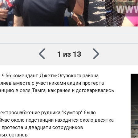
1 из 13
 в 9.56 комендант Джети-Огузского района
лиев вместе с участниками акции протеста
нцию в селе Тамга, как ранее и договаривались
лектроснабжение рудника "Кумтор" было
йчас около подстанции находится около десятка
 протеста и двадцати сотрудников
ых органов.