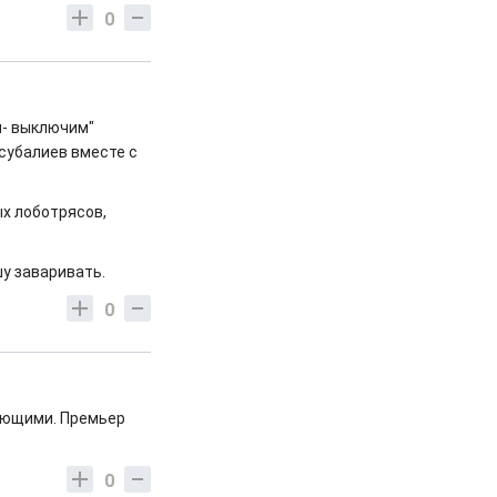
0
м- выключим"
субалиев вместе с
ых лоботрясов,
у заваривать.
0
ующими. Премьер
0