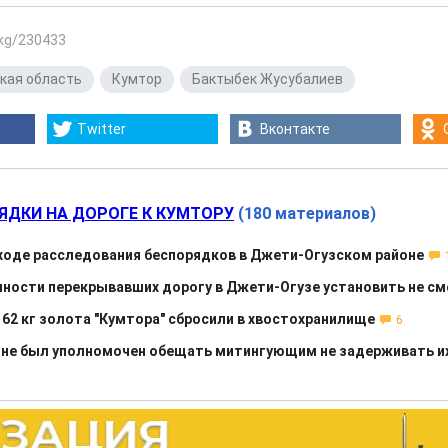
.kg/230433
кая область
,
Кумтор
,
Бактыбек Жусубалиев
Twitter
Вконтакте
ЯДКИ НА ДОРОГЕ К КУМТОРУ
(180 материалов)
ходе расследования беспорядков в Джети-Огузском районе
чности перекрывавших дорогу в Джети-Огузе установить не см
 62 кг золота "Кумтора" сбросили в хвостохранилище
6
 не был уполномочен обещать митингующим не задерживать и