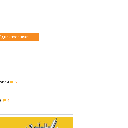
Одноклассники
1
огли
5
х
4