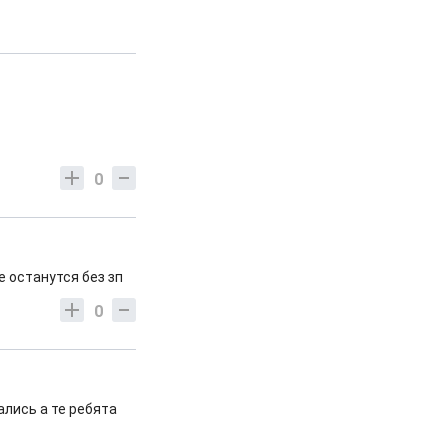
0
е останутся без зп
0
ались а те ребята