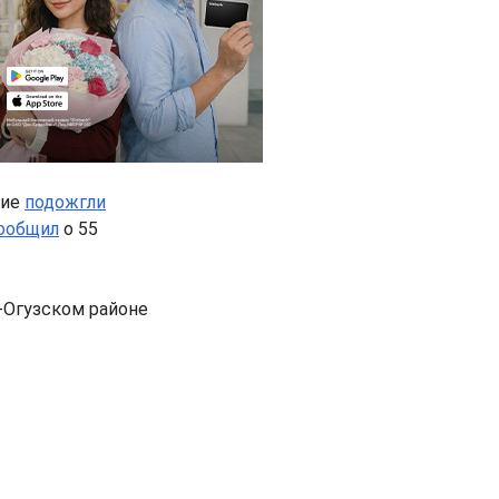
щие
подожгли
ообщил
о 55
-Огузском районе