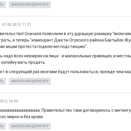
ТЬ
ЖАЛОБА МОДЕРАТОРУ
01.06.2013, 11:21
авительство! Сначала позволили в эту дурацкую ромашку "включи
грать, а теперь "комендант Джети-Огузского района Бактыбек Жу
ми акции протеста подключил подстанцию".
ь надо всех невзирая на лица - и малахольных правящих, и местн
 копейку мать продать.
ет в следующий раз мозгами будут пользоваться, прежде чем каш
ТЬ
ЖАЛОБА МОДЕРАТОРУ
2013, 16:34
ааааааааааааааааа. Правительство таки договорилось с митинг
ос мирно и без крови.
ТЬ
ЖАЛОБА МОДЕРАТОРУ