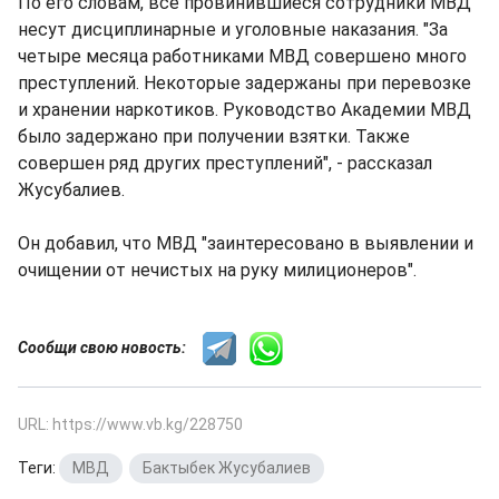
По его словам, все провинившиеся сотрудники МВД
несут дисциплинарные и уголовные наказания. "За
четыре месяца работниками МВД совершено много
преступлений. Некоторые задержаны при перевозке
и хранении наркотиков. Руководство Академии МВД
было задержано при получении взятки. Также
совершен ряд других преступлений", - рассказал
Жусубалиев.
Он добавил, что МВД "заинтересовано в выявлении и
очищении от нечистых на руку милиционеров".
Сообщи свою новость:
URL: https://www.vb.kg/228750
Теги:
МВД
,
Бактыбек Жусубалиев