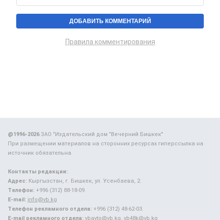
Правила комментирования
@1996-2026
ЗАО "Издательский дом "Вечерний Бишкек"
При размещении материалов на сторонних ресурсах гиперссылка на
источник обязательна.
Контакты редакции:
Адрес:
Кыргызстан, г. Бишкек, ул. Усенбаева, 2.
Телефон:
+996 (312) 88-18-09.
E-mail:
info@vb.kg
Телефон рекламного отдела:
+996 (312) 48-62-03.
E-mail рекламного отдела:
vbavto@vb.kg, vb48k@vb.kg