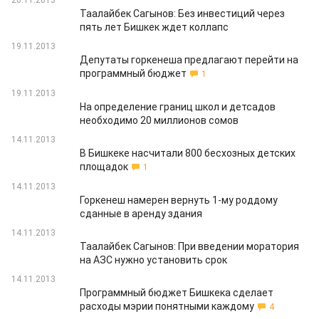
20.11.2013
Таалайбек Сагынов: Без инвестиций через
пять лет Бишкек ждет коллапс
19.11.2013
Депутаты горкенеша предлагают перейти на
программный бюджет
1
19.11.2013
На определение границ школ и детсадов
необходимо 20 миллионов сомов
14.11.2013
В Бишкеке насчитали 800 бесхозных детских
площадок
1
14.11.2013
Горкенеш намерен вернуть 1-му роддому
сданные в аренду здания
14.11.2013
Таалайбек Сагынов: При введении моратория
на АЗС нужно установить срок
14.11.2013
Программный бюджет Бишкека сделает
расходы мэрии понятными каждому
4