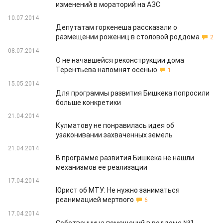
изменений в мораторий на АЗС
10.07.2014
Депутатам горкенеша рассказали о
размещении рожениц в столовой роддома
2
08.07.2014
О не начавшейся реконструкции дома
Терентьева напомнят осенью
1
15.05.2014
Для программы развития Бишкека попросили
больше конкретики
21.04.2014
Кулматову не понравилась идея об
узаконивании захваченных земель
21.04.2014
В программе развития Бишкека не нашли
механизмов ее реализации
17.04.2014
Юрист об МТУ: Не нужно заниматься
реанимацией мертвого
6
17.04.2014