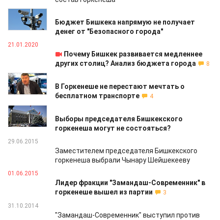
21.01.2020
Бюджет Бишкека напрямую не получает
денег от "Безопасного города"
21.01.2020
Почему Бишкек развивается медленнее
других столиц? Анализ бюджета города
8
17.10.2018
В Горкенеше не перестают мечтать о
бесплатном транспорте
4
19.09.2018
Выборы председателя Бишкекского
горкенеша могут не состояться?
29.06.2015
Заместителем председателя Бишкекского
горкенеша выбрали Чынару Шейшекееву
01.06.2015
Лидер фракции "Замандаш-Современник" в
горкенеше вышел из партии
3
31.10.2014
"Замандаш-Современник" выступил против