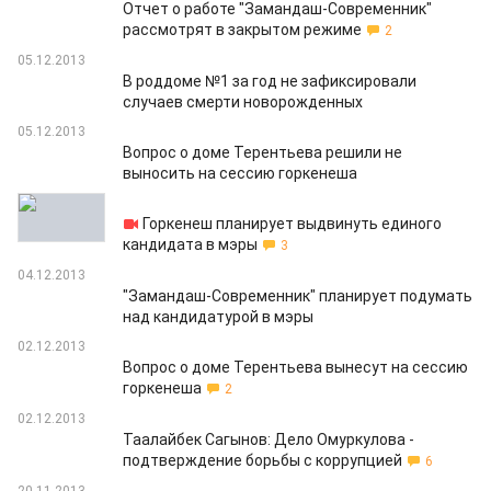
Отчет о работе "Замандаш-Современник"
рассмотрят в закрытом режиме
2
05.12.2013
В роддоме №1 за год не зафиксировали
случаев смерти новорожденных
05.12.2013
Вопрос о доме Терентьева решили не
выносить на сессию горкенеша
04.12.2013
Горкенеш планирует выдвинуть единого
кандидата в мэры
3
04.12.2013
"Замандаш-Современник" планирует подумать
над кандидатурой в мэры
02.12.2013
Вопрос о доме Терентьева вынесут на сессию
горкенеша
2
02.12.2013
Таалайбек Сагынов: Дело Омуркулова -
подтверждение борьбы с коррупцией
6