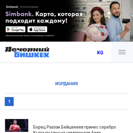
KG
ИОРДАНИЯ
1
27.03.2025
Борец Раззак Бейшекеев принес серебро
Кыргызстану на чемпионате Азии