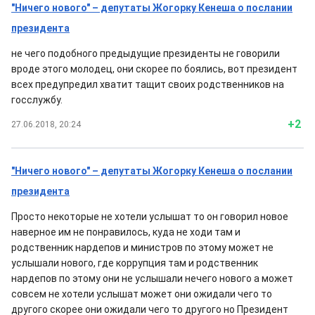
"Ничего нового" – депутаты Жогорку Кенеша о послании
президента
не чего подобного предыдущие президенты не говорили
вроде этого молодец, они скорее по боялись, вот президент
всех предупредил хватит тащит своих родственников на
госслужбу.
+2
27.06.2018, 20:24
"Ничего нового" – депутаты Жогорку Кенеша о послании
президента
Просто некоторые не хотели услышат то он говорил новое
наверное им не понравилось, куда не ходи там и
родственник нардепов и министров по этому может не
услышали нового, где коррупция там и родственник
нардепов по этому они не услышали нечего нового а может
совсем не хотели услышат может они ожидали чего то
другого скорее они ожидали чего то другого но Президент