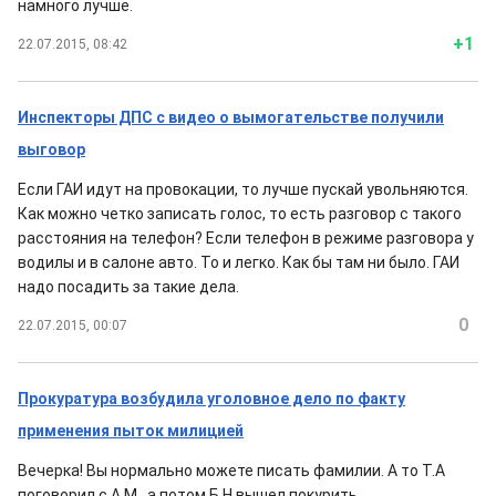
намного лучше.
+1
22.07.2015, 08:42
Инспекторы ДПС с видео о вымогательстве получили
выговор
Если ГАИ идут на провокации, то лучше пускай увольняются.
Как можно четко записать голос, то есть разговор с такого
расстояния на телефон? Если телефон в режиме разговора у
водилы и в салоне авто. То и легко. Как бы там ни было. ГАИ
надо посадить за такие дела.
0
22.07.2015, 00:07
Прокуратура возбудила уголовное дело по факту
применения пыток милицией
Вечерка! Вы нормально можете писать фамилии. А то Т.А
поговорил с А.М , а потом Б.Н вышел покурить.