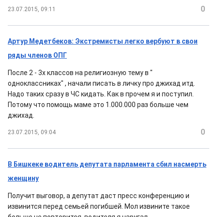
0
23.07.2015, 09:11
Артур Медетбеков: Экстремисты легко вербуют в свои
ряды членов ОПГ
После 2 - 3х классов на религиозную тему в "
одноклассниках" , начали писать в личку про джихад итд.
Надо таких сразу в ЧС кидать. Как в прочем я и поступил.
Потому что помощь маме это 1.000.000 раз больше чем
джихад.
0
23.07.2015, 09:04
В Бишкеке водитель депутата парламента сбил насмерть
женщину
Получит выговор, а депутат даст пресс конференцию и
извинится перед семьей погибшей. Мол извините такое