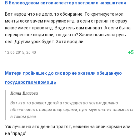
В Беловодском автоинспектор застрелил нарушителя
Вот народ что не дело, то обсирание. То критикуете мол
менты лохи зачем им оружие итд, а если стрелял то сразу
какое имеет право итд. Водитель сам виноват. А если бы на
перекрестке люди шли, тогда что? Зачем пьяным за руль
сел. Другим урок будет. Хотя вряд ли.
+5
12.06.2015, 20:40
Матери тройняшек до сих пор не оказали обещанную
государством помощь
Катя Власова
Вот кто то рожает детей а государство потом должно
обеспечивать нищих квартирами, пуст муж платит алименты
в таком разе...
Уж лучше на это деньги тратят, нежели на свой карман или
на "прадо"