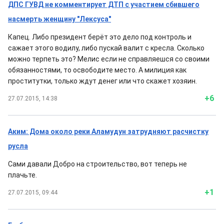
ДПС ГУВД не комментирует ДТП с участием сбившего
насмерть женщину "Лексуса"
Капец. Либо президент берёт это дело под контроль и
сажает этого водилу, либо пускай валит с кресла. Сколько
можно терпеть это? Мелис если не справляешся со своими
обязанностями, то освободите место. А милиция как
проститутки, только ждут денег или что скажет хозяин.
+6
27.07.2015, 14:38
Аким: Дома около реки Аламудун затрудняют расчистку
русла
Сами давали Добро на строительство, вот теперь не
плачьте.
+1
27.07.2015, 09:44