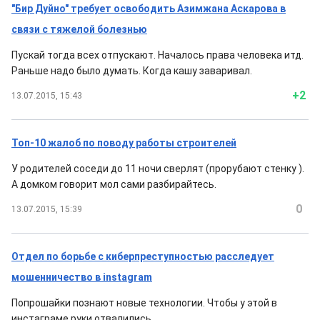
"Бир Дуйно" требует освободить Азимжана Аскарова в
связи с тяжелой болезнью
Пускай тогда всех отпускают. Началось права человека итд.
Раньше надо было думать. Когда кашу заваривал.
+2
13.07.2015, 15:43
Топ-10 жалоб по поводу работы строителей
У родителей соседи до 11 ночи сверлят (прорубают стенку ).
А домком говорит мол сами разбирайтесь.
0
13.07.2015, 15:39
Отдел по борьбе с киберпреступностью расследует
мошенничество в instagram
Попрошайки познают новые технологии. Чтобы у этой в
инстаграме руки отвалились.