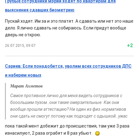
Грубые сотрудники мэрии ходят по квартирам для
выяснения сдавших биометрию
Пускай ходят. Им за и это платят. А сдавать или нет это наше
дело. Я лично сдавать не собираюсь. Если придут вообще
дверь не открою.
+2
26.07.2015, 09:07
Сариев: Если понадобится, уволим всех сотрудников ДПС
и наберем новых
Марат Ахметов
Самое противное лично для меня видеть сотрудников с
бооольшим пузом..они такие омерзительные. Как они
вообще прошли аттестацию? Ни один из физ.нормативов
они сдать не смогут потому как подходят с одышкой..ужас
пока такой мент добежит до происшествия, там уже 3 раза
изнасилуют, 2 раза ограбят и 8 раз убьют.