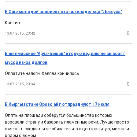
В Оше молодой человек похитил владельца "Лексуса"
Кретин.
0
13.07.2015, 23:42
В жилмассиве "Арча-Бешик" вторую неделю не вывозят
мусор из-за долгов
Оплатите налоги. Халява кончилось.
0
13.07.2015, 23:34
В Кыргызстане Орозо айт отпразднуют 17 июля
Опять на площади соберутся большинство которых
воровали страну и базарить пламенные речи. Лучше просто
в мечеть сходить и не обязательно в центральную, можно и
рядом с домом.