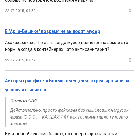
больше не повторится, водителя я наругал
0
22.07.2015, 08:52
В "Арча-Бешике" вовремя не выносят мусор
Ахахахахвхвха! То есть когда мусор валяется на земле это
норм, а когда в контейнерах - это антисанитария?
0
22.07.2015, 08:47
Авторы граффити в Боомском ущелье отреагировали на
угрозы активистов
Гость из СПб
Действительно, просто фейковая без смысловых нагрузок
фраза "Э-Э-Э ... КАНДАЙ ? )))" как-то примитивно туповато,
картине!
Ну конечно! Реклама банков, сот операторов и партии