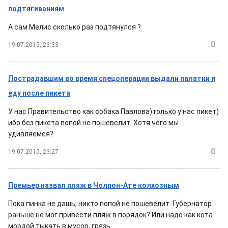
подтягиваниям
А сам Мелис сколько раз подтянулся ?
0
19.07.2015, 23:33
Пострадавшим во время спецоперации выдали палатки и
еду после пикета
У нас Правительство как собака Павлова)только у нас пикет)
ибо без пикета попой не пошевелит. Хотя чего мы
удивляемся?
0
19.07.2015, 23:27
Премьер назвал пляж в Чолпон-Ате колхозным
Пока пинка не дашь, никто попой не пошевелит. Губернатор
раньше не мог привести пляж в порядок? Или надо как кота
мордой тыкать в мусор, грязь.