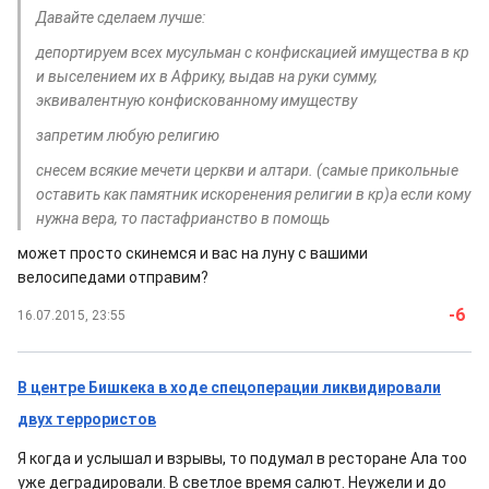
Давайте сделаем лучше:
депортируем всех мусульман с конфискацией имущества в кр
и выселением их в Африку, выдав на руки сумму,
эквивалентную конфискованному имуществу
запретим любую религию
снесем всякие мечети церкви и алтари. (самые прикольные
оставить как памятник искоренения религии в кр)а если кому
нужна вера, то пастафрианство в помощь
может просто скинемся и вас на луну с вашими
велосипедами отправим?
-6
16.07.2015, 23:55
В центре Бишкека в ходе спецоперации ликвидировали
двух террористов
Я когда и услышал и взрывы, то подумал в ресторане Ала тоо
уже деградировали. В светлое время салют. Неужели и до