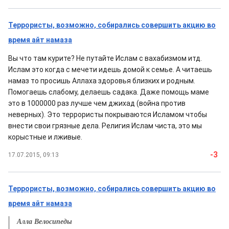
Террористы, возможно, собирались совершить акцию во
время айт намаза
Вы что там курите? Не путайте Ислам с вахабизмом итд.
Ислам это когда с мечети идешь домой к семье. А читаешь
намаз то просишь Аллаха здоровья близких и родным.
Помогаешь слабому, делаешь садака. Даже помощь маме
это в 1000000 раз лучше чем джихад (война против
неверных). Это террористы покрываются Исламом чтобы
внести свои грязные дела. Религия Ислам чиста, это мы
корыстные и лживые.
-3
17.07.2015, 09:13
Террористы, возможно, собирались совершить акцию во
время айт намаза
Алла Велосипеды