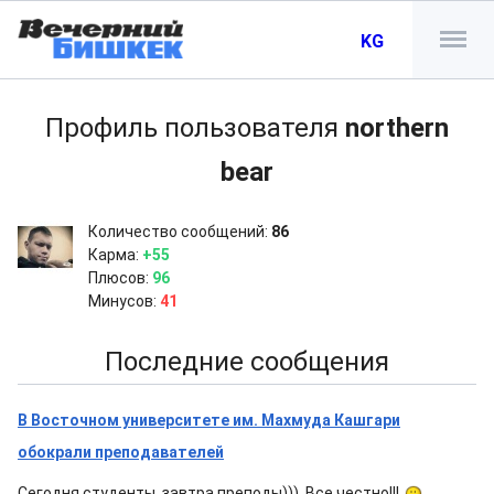
KG
Профиль пользователя
northern
bear
Количество сообщений:
86
Карма:
+55
Плюсов:
96
Минусов:
41
Последние сообщения
В Восточном университете им. Махмуда Кашгари
обокрали преподавателей
Сегодня студенты, завтра преподы))). Все честно!!!