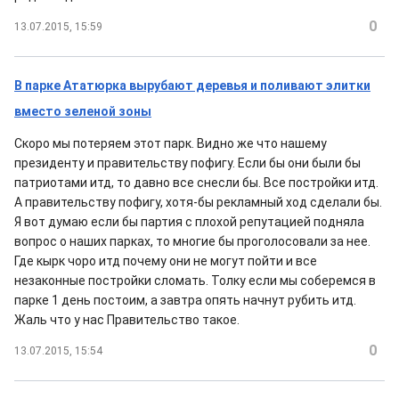
0
13.07.2015, 15:59
В парке Ататюрка вырубают деревья и поливают элитки
вместо зеленой зоны
Скоро мы потеряем этот парк. Видно же что нашему
президенту и правительству пофигу. Если бы они были бы
патриотами итд, то давно все снесли бы. Все постройки итд.
А правительству пофигу, хотя-бы рекламный ход сделали бы.
Я вот думаю если бы партия с плохой репутацией подняла
вопрос о наших парках, то многие бы проголосовали за нее.
Где кырк чоро итд почему они не могут пойти и все
незаконные постройки сломать. Толку если мы соберемся в
парке 1 день постоим, а завтра опять начнут рубить итд.
Жаль что у нас Правительство такое.
0
13.07.2015, 15:54