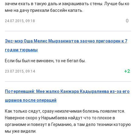
зачем ехать в такую даль и закрашивать стены. Лучше бы ко
мне на дачу приехали бассейн капать.
0
24.07.2015, 09:18
Экс-мэр Оша Мелис Мырзакматов заочно приговорен к 7
годам тюрьмы
Если бы был не виновен, то не бегал бы.
+2
23.07.2015, 09:14
Потерпевший: Мне жалко Канжара Кадыралиева из-за его
шрамов после операций
Как только сядут, сразу неизлечимая болезнь появляется.
Наверное скоро у Нарымбаева найдут что то плохое в
организме и повезут в Германию, а там дело техники которую
мы уже видели.