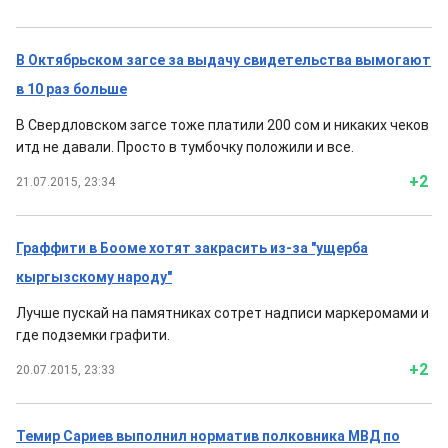
В Октябрьском загсе за выдачу свидетельства вымогают
в 10 раз больше
В Свердловском загсе тоже платили 200 сом и никаких чеков
итд не давали. Просто в тумбочку положили и все.
+2
21.07.2015, 23:34
Граффити в Бооме хотят закрасить из-за "ущерба
кыргызскому народу"
Лучше пускай на памятниках сотрет надписи маркеромами и
где подземки графити.
+2
20.07.2015, 23:33
Темир Сариев выполнил норматив полковника МВД по