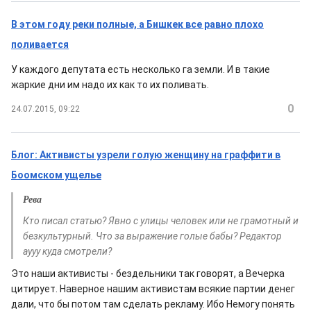
В этом году реки полные, а Бишкек все равно плохо
поливается
У каждого депутата есть несколько га земли. И в такие
жаркие дни им надо их как то их поливать.
0
24.07.2015, 09:22
Блог: Активисты узрели голую женщину на граффити в
Боомском ущелье
Рева
Кто писал статью? Явно с улицы человек или не грамотный и
безкультурный. Что за выражение голые бабы? Редактор
аууу куда смотрели?
Это наши активисты - бездельники так говорят, а Вечерка
цитирует. Наверное нашим активистам всякие партии денег
дали, что бы потом там сделать рекламу. Ибо Немогу понять