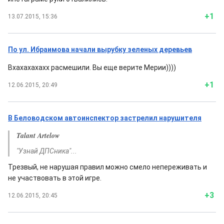
+1
13.07.2015, 15:36
По ул. Ибраимова начали вырубку зеленых деревьев
Вхахахахахх расмешили. Вы еще верите Мерии))))
+1
12.06.2015, 20:49
В Беловодском автоинспектор застрелил нарушителя
Talant Artelow
"Узнай ДПСника"...
Трезвый, не нарушая правил можно смело непереживать и
не участвовать в этой игре.
+3
12.06.2015, 20:45