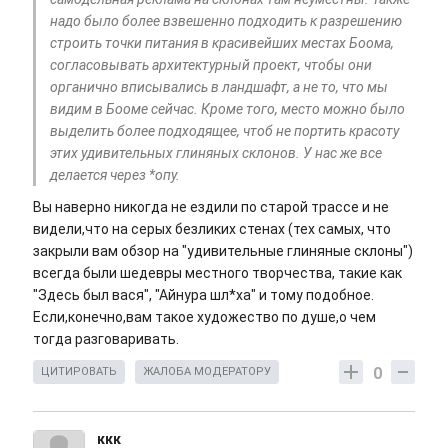
надо было более взвешенно подходить к разрешению
строить точки питания в красивейших местах Боома,
согласовывать архитектурный проект, чтобы они
органично вписывались в ландшафт, а не то, что мы
видим в Бооме сейчас. Кроме того, место можно было
выделить более подходящее, чтоб не портить красоту
этих удивительных глиняных склонов. У нас же все
делается через *опу.
Вы наверно никогда не ездили по старой трассе и не
видели,что на серых безликих стенах (тех самых, что
закрыли вам обзор на "удивительные глиняные склоны")
всегда были шедевры местного творчества, такие как
"Здесь был вася", "Айнура шл*ха" и тому подобное.
Если,конечно,вам такое художество по душе,о чем
тогда разговаривать.
0
ЦИТИРОВАТЬ
ЖАЛОБА МОДЕРАТОРУ
ккк