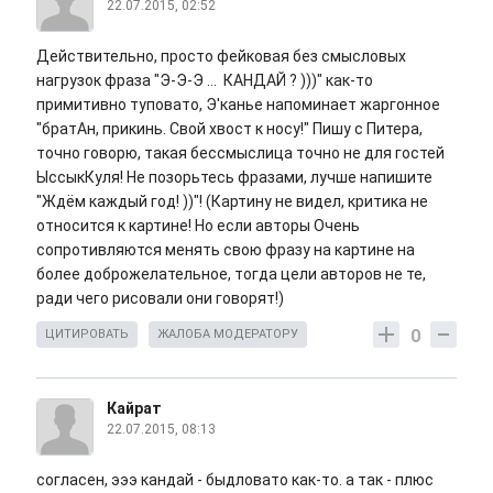
22.07.2015, 02:52
Действительно, просто фейковая без смысловых
нагрузок фраза "Э-Э-Э ... КАНДАЙ ? )))" как-то
примитивно туповато, Э'канье напоминает жаргонное
"братАн, прикинь. Свой хвост к носу!" Пишу с Питера,
точно говорю, такая бессмыслица точно не для гостей
ЫссыкКуля! Не позорьтесь фразами, лучше напишите
"Ждём каждый год! ))"! (Картину не видел, критика не
относится к картине! Но если авторы Очень
сопротивляются менять свою фразу на картине на
более доброжелательное, тогда цели авторов не те,
ради чего рисовали они говорят!)
0
ЦИТИРОВАТЬ
ЖАЛОБА МОДЕРАТОРУ
Кайрат
22.07.2015, 08:13
согласен, эээ кандай - быдловато как-то. а так - плюс