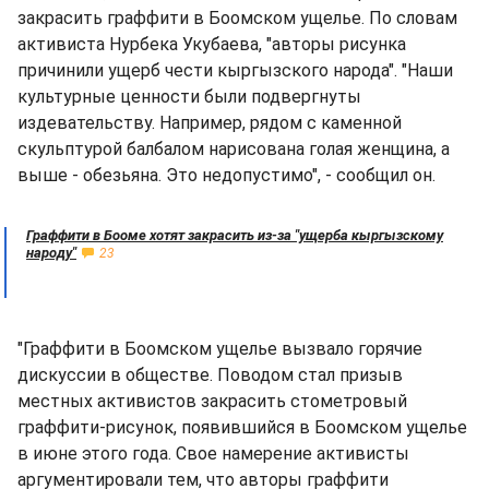
закрасить граффити в Боомском ущелье. По словам
активиста Нурбека Укубаева, "авторы рисунка
причинили ущерб чести кыргызского народа". "Наши
культурные ценности были подвергнуты
издевательству. Например, рядом с каменной
скульптурой балбалом нарисована голая женщина, а
выше - обезьяна. Это недопустимо", - сообщил он.
Граффити в Бооме хотят закрасить из-за "ущерба кыргызскому
народу"
23
"Граффити в Боомском ущелье вызвало горячие
дискуссии в обществе. Поводом стал призыв
местных активистов закрасить стометровый
граффити-рисунок, появившийся в Боомском ущелье
в июне этого года. Свое намерение активисты
аргументировали тем, что авторы граффити