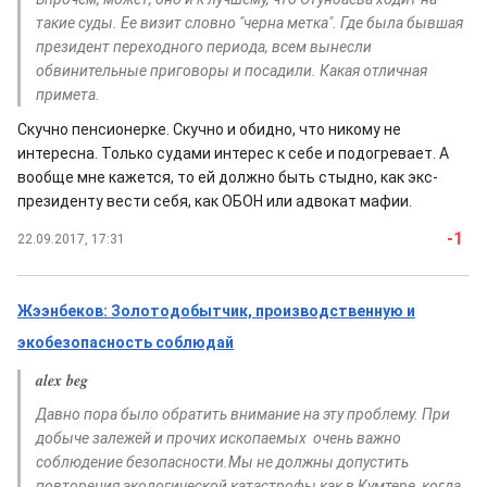
такие суды. Ее визит словно "черна метка". Где была бывшая
президент переходного периода, всем вынесли
обвинительные приговоры и посадили. Какая отличная
примета.
Cкучно пенсионерке. Скучно и обидно, что никому не
интересна. Только судами интерес к себе и подогревает. А
вообще мне кажется, то ей должно быть стыдно, как экс-
президенту вести себя, как ОБОН или адвокат мафии.
-1
22.09.2017, 17:31
Жээнбеков: Золотодобытчик, производственную и
экобезопасность соблюдай
alex beg
Давно пора было обратить внимание на эту проблему. При
добыче залежей и прочих ископаемых очень важно
соблюдение безопасности.Мы не должны допустить
повторения экологической катастрофы как в Кумтере, когда