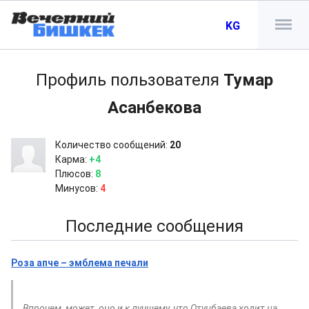
KG
Профиль пользователя
Тумар
Асанбекова
Количество сообщений:
20
Карма:
+4
Плюсов:
8
Минусов:
4
Последние сообщения
Роза апче – эмблема печали
Впрочем, может, оно и к лучшему, что Отунбаева ходит на