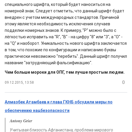
специального шрифта, который будет наноситься на
номерной знак. Следует отметить, что данный шрифт будет
внедрен с учетом международных стандартов. Причиной
этому является необходимость исключения случаев
подделки номерных знаков. К примеру, "P" можно было с
лёгкостью исправить на "R", "B" - на цифру "8" или "3", а "O" -
на "Q" и наоборот. Уникальность нового шрифта заключается
в том, что похожие по конфигурации и написанию буквы
практически невозможно "перебить". Данный шрифт получил
название "затрудняющий фальсификацию".
Чем больше мороки для ОПГ, тем лучше простым людям.
0
09.12.2015, 13:58
Алмазбек Атамбаев и глава ГКНБ обсудили меры по
обеспечению нацбезопасности
Antony Grier
Учитывая близость Афганистана, проблема мирового