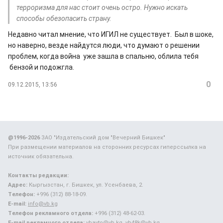
терроризма для нас стоит очень остро. Нужно искать
способы обезопасить страну.
Недавно читал мнение, что ИГИЛ не существует. Был в шоке,
но наверно, везде найдутся люди, что думают о решении
проблем, когда война уже зашла в спальню, облила тебя
бензой и подожгла.
0
09.12.2015, 13:56
@1996-2026
ЗАО "Издательский дом "Вечерний Бишкек"
При размещении материалов на сторонних ресурсах гиперссылка на
источник обязательна.
Контакты редакции:
Адрес:
Кыргызстан, г. Бишкек, ул. Усенбаева, 2.
Телефон:
+996 (312) 88-18-09.
E-mail:
info@vb.kg
Телефон рекламного отдела:
+996 (312) 48-62-03.
E-mail рекламного отдела:
vbavto@vb.kg, vb48k@vb.kg