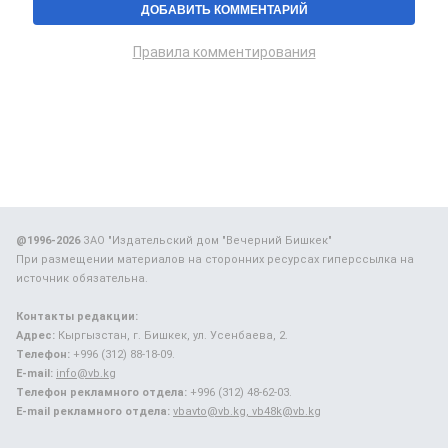
Правила комментирования
@1996-2026
ЗАО "Издательский дом "Вечерний Бишкек"
При размещении материалов на сторонних ресурсах гиперссылка на
источник обязательна.
Контакты редакции:
Адрес:
Кыргызстан, г. Бишкек, ул. Усенбаева, 2.
Телефон:
+996 (312) 88-18-09.
E-mail:
info@vb.kg
Телефон рекламного отдела:
+996 (312) 48-62-03.
E-mail рекламного отдела:
vbavto@vb.kg, vb48k@vb.kg