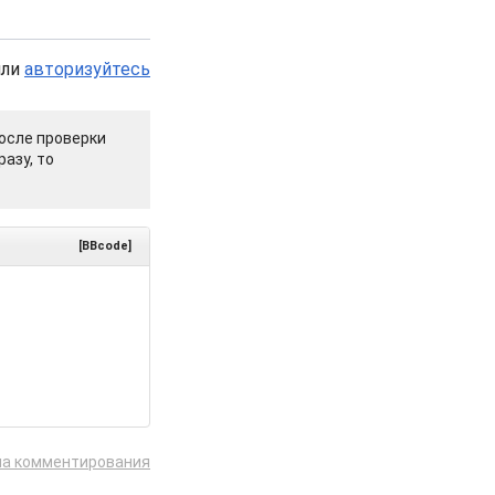
или
авторизуйтесь
осле проверки
азу, то
[BBcode]
ла комментирования