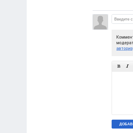
Коммент
модерат
авториз

