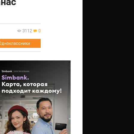
анас
3112
0
Одноклассники