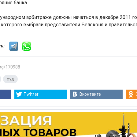
яние банка.
народном арбитраже должны начаться в декабре 2011 года.
 которого выбрали представители Белоконя и правительс
сть:
.kg/170988
,
суд
Twitter
Вконтакте