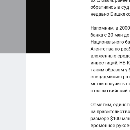
их словам, ранее
обратились в суд
недавно Бишкекс
Напомним, в 2000
банка с 20 млн д
Национального ба
Агентства по реа
вложенные средс
инвестиций. НБ К
таким образом у б
спецадминистрато
могли получить с
стал латвийский 
Отметим, единств
на правительств
размере $100 млн 
временное руково