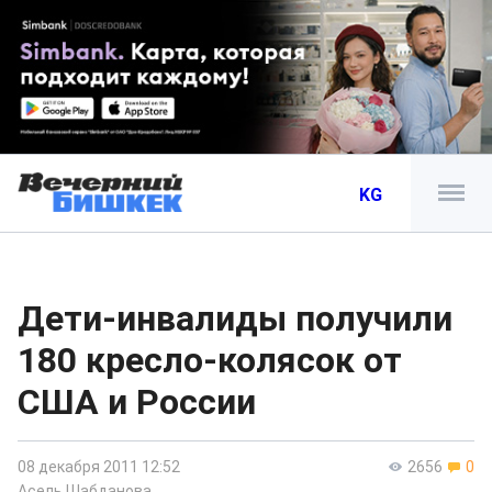
KG
Дети-инвалиды получили
180 кресло-колясок от
США и России
08 декабря 2011 12:52
2656
0
Асель Шабданова