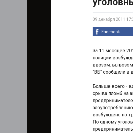
уголовн
09 декабря 2011 17:
Facebook
За 11 месяцев 2
полиции возбужде
ввозом, вывозом 
"ВБ" сообщили в 
Больше всего - в
срыва пломб на а
предпринимателе
злоупотреблени
возбуждено по тр
По одному уголов
предприниматель