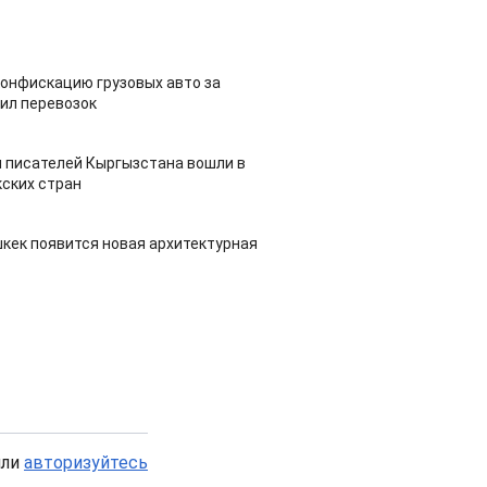
конфискацию грузовых авто за
ил перевозок
 писателей Кыргызстана вошли в
ских стран
шкек появится новая архитектурная
или
авторизуйтесь