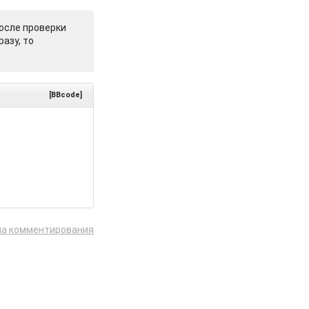
осле проверки
азу, то
[BBcode]
ла комментирования