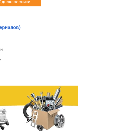
Одноклассники
ериалов)
ан
в