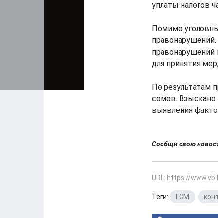
уплаты налогов 
Помимо уголовны
правонарушений.
правонарушений 
для принятия мер
По результатам 
сомов. Взыскано 
выявления факто
Сообщи свою ново
URL: https://www.vb
Теги:
ГСМ
,
кон