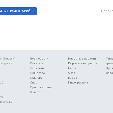
Прави
ий Бишкек"
Все новости
Народные новости
Фин
ресурсах
Политика
Кыргызская пресса
грам
Экономика
Блоги
Прав
Общество
Фото
Спра
Культура
Видео
 2.
Спорт
Инфографика
Происшествия
В мире
-03.
48k@vb.kg