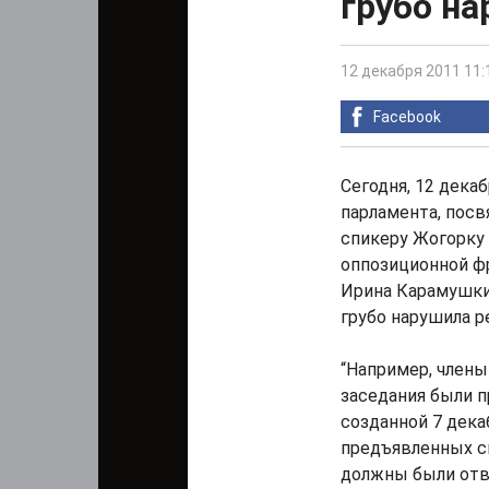
грубо н
12 декабря 2011 11:
Facebook
Сегодня, 12 дека
парламента, пос
спикеру Жогорку
оппозиционной ф
Ирина Карамушки
грубо нарушила р
“Например, члены
заседания были 
созданной 7 дека
предъявленных с
должны были отв