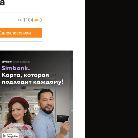
а
1184
0
Одноклассники