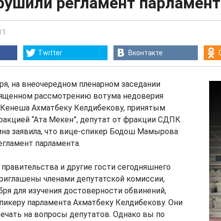
арушили регламент парламент
11
Twitter
Вконтакте
бря, на внеочередном пленарном заседании
вященном рассмотрению вотума недоверия
 Кенеша Ахматбеку Келдибекову, принятым
ракцией “Ата Мекен”, депутат от фракции СДПК
на заявила, что вице-спикер Бодош Мамырова
егламент парламента.
 правительства и другие гости сегодняшнего
приглашены членами депутатской комиссии,
бря для изучения достоверности обвинений,
пикеру парламента Ахматбеку Келдибекову. Они
ечать на вопросы депутатов. Однако вы по