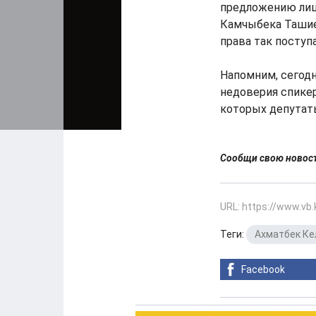
предложению лишь
Камчыбека Ташиев
права так поступа
Напомним, сегодн
недоверия спикер
которых депутат
Сообщи свою ново
URL: https://www.vb
Теги:
Ахматбек Ке
Facebook