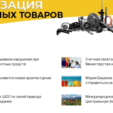
ыявили нарушения при
Счетная палата
етных средств
Министерстве н
появится новая архитектурная
Мэрия Бишкека 
отправиться на
: ШОС по своей природе
Международное
зидания
Центральную А