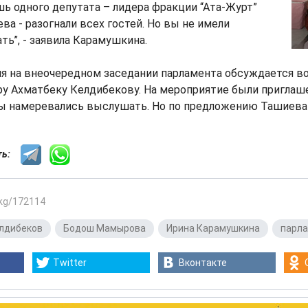
 одного депутата – лидера фракции “Ата-Журт”
а - разогнали всех гостей. Но вы не имели
ть”, - заявила Карамушкина.
я на внеочередном заседании парламента обсуждается в
у Ахматбеку Келдибекову. На мероприятие были приглаш
ы намеревались выслушать. Но по предложению Ташиева 
сть:
.kg/172114
лдибеков
,
Бодош Мамырова
,
Ирина Карамушкина
,
парл
Twitter
Вконтакте