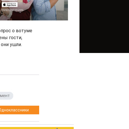
опрос о вотуме
ены гости,
они ушли.
амент
Одноклассники