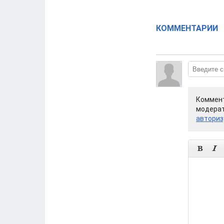
КОММЕНТАРИИ
Коммент
модерат
авториз

