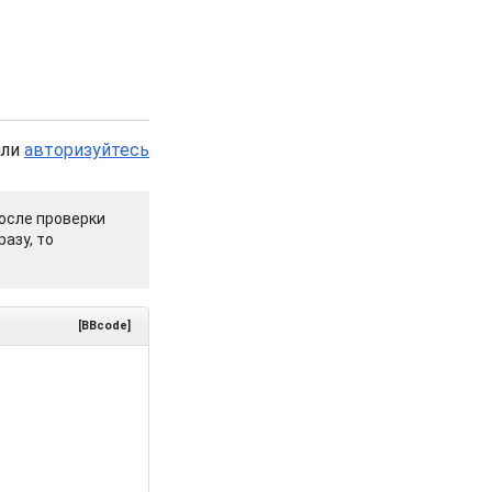
или
авторизуйтесь
осле проверки
азу, то
[BBcode]