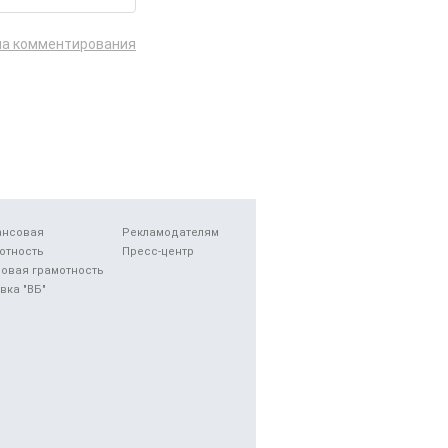
ла комментирования
ансовая
Рекламодателям
отность
Пресс-центр
овая грамотность
вка "ВБ"