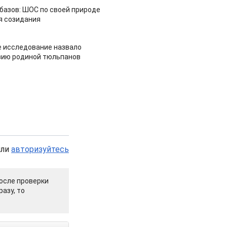
азов: ШОС по своей природе
я созидания
 исследование назвало
зию родиной тюльпанов
или
авторизуйтесь
осле проверки
азу, то