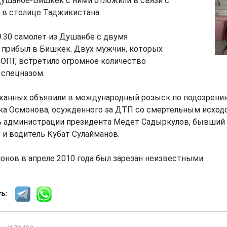
Душанбе-Бишкек с ними отложили в связи с
 в столице Таджикистана.
19.30 самолет из Душанбе с двумя
прибыл в Бишкек. Двух мужчин, которых
ОПГ, встретило огромное количество
 спецназом.
жанных объявили в международный розыск по подозрени
а Осмонова, осужденного за ДТП со смертельным исходо
ь администрации президента Медет Садыркулов, бывши
 и водитель Кубат Сулайманов.
нов в апреле 2010 года был зарезан неизвестными.
сть: