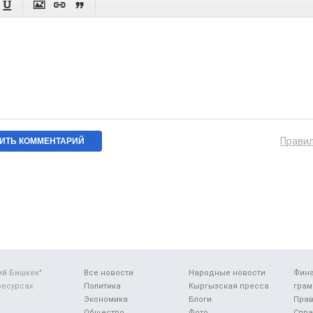




Прави
ий Бишкек"
Все новости
Народные новости
Фин
ресурсах
Политика
Кыргызская пресса
грам
Экономика
Блоги
Прав
Общество
Фото
Спра