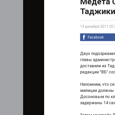
Медета 
Таджики
13 декабря 2011 20:
Facebook
Двух подозревае
главы администр
доставили из Тад
редакции "ВБ" с
Напомним, что се
милиции должны 
Досоновым по кл
задержаны 14 сен