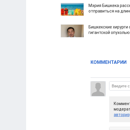
Мэрия Бишкека расс
отправиться на дли
Бишкекские хирурги 
гигантской опухолью
КОММЕНТАРИИ
Коммент
модерат
авториз