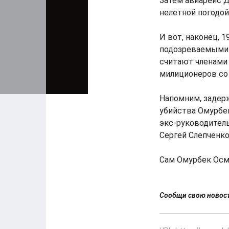
Затем авиарейс 
нелетной погодой
И вот, наконец, 
подозреваемыми 
считают членами 
милиционеров со
Напомним, задер
убийства Омурбек
экс-руководител
Сергей Слепченко
Сам Омурбек Осмо
Сообщи свою ново