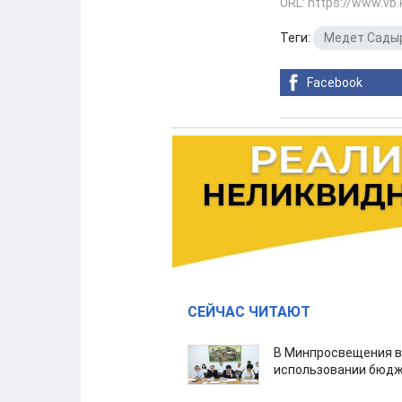
URL: https://www.vb
Теги:
Медет Сады
Facebook
СЕЙЧАС ЧИТАЮТ
В Минпросвещения в
использовании бюдж