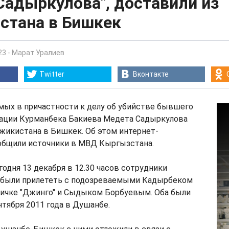
Садыркулова", доставили из
стана в Бишкек
23
-
Марат Уралиев
Twitter
Вконтакте
мых в причастности к делу об убийстве бывшего
ации Курманбека Бакиева Медета Садыркулова
жикистана в Бишкек. Об этом интернет-
ообщили источники в МВД Кыргызстана.
годня 13 декабря в 12.30 часов сотрудники
были прилететь с подозреваемыми Кадырбеком
ичке "Джинго" и Сыдыком Борбуевым. Оба были
тября 2011 года в Душанбе.