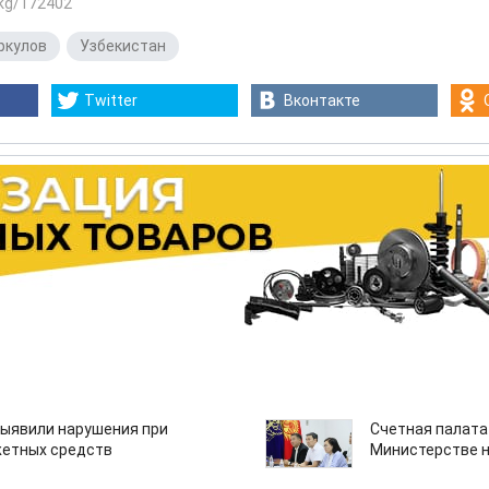
.kg/172402
ркулов
,
Узбекистан
Twitter
Вконтакте
ыявили нарушения при
Счетная палата
етных средств
Министерстве н