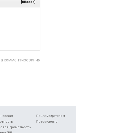
[BBcode]
ла комментирования
ансовая
Рекламодателям
отность
Пресс-центр
овая грамотность
вка "ВБ"