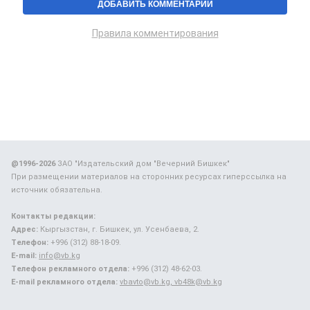
Правила комментирования
@1996-2026
ЗАО "Издательский дом "Вечерний Бишкек"
При размещении материалов на сторонних ресурсах гиперссылка на
источник обязательна.
Контакты редакции:
Адрес:
Кыргызстан, г. Бишкек, ул. Усенбаева, 2.
Телефон:
+996 (312) 88-18-09.
E-mail:
info@vb.kg
Телефон рекламного отдела:
+996 (312) 48-62-03.
E-mail рекламного отдела:
vbavto@vb.kg, vb48k@vb.kg