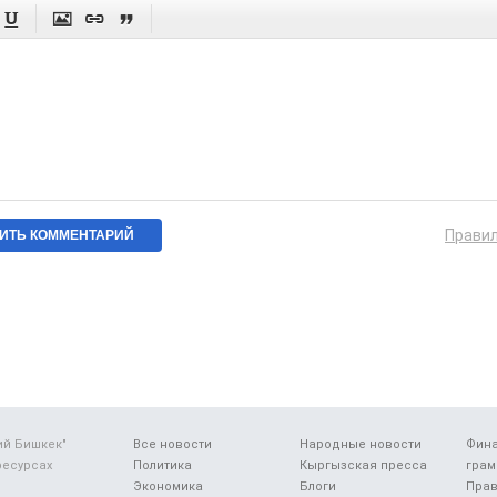




Прави
ий Бишкек"
Все новости
Народные новости
Фин
ресурсах
Политика
Кыргызская пресса
грам
Экономика
Блоги
Прав