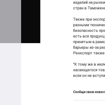
изделий на рынки
стран в Таможен
Также при экспо
разными техниче
безопасность пр
есть вся продукц
принятым в рамка
барьеры из-за ра
Реэкспорт также 
"К тому же в июл
касающегося това
если он не вступ
Сообщи свою ново