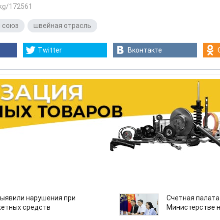
.kg/172561
 союз
,
швейная отрасль
Twitter
Вконтакте
ыявили нарушения при
Счетная палата
етных средств
Министерстве н