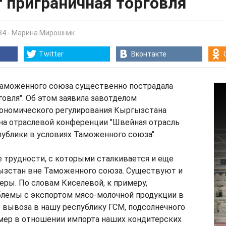
 приграничная торговля
34
-
Марина Мирошник
Twitter
Вконтакте
 Таможенного союза существенно пострадала
говля". Об этом заявила завотделом
ономического регулирования Кыргызстана
на отраслевой конференции "Швейная отрасль
ублики в условиях Таможенного союза".
е трудности, с которыми сталкивается и еще
ызстан вне Таможенного союза. Существуют и
ры. По словам Киселевой, к примеру,
лемы с экспортом мясо-молочной продукции в
т вывоза в нашу республику ГСМ, подсолнечного
 мер в отношении импорта наших кондитерских