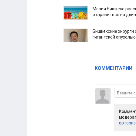
Мэрия Бишкека расс
отправиться на дли
Бишкекские хирурги 
гигантской опухолью
КОММЕНТАРИИ
Коммент
модерат
авториз