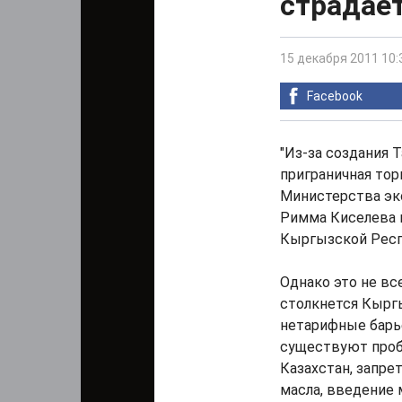
страдает
15 декабря 2011 10:
Facebook
"Из-за создания
приграничная тор
Министерства эк
Римма Киселева 
Кыргызской Респ
Однако это не вс
столкнется Кырг
нетарифные барье
существуют проб
Казахстан, запре
масла, введение