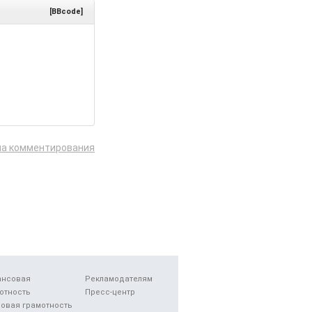
[BBcode]
ла комментирования
ансовая
Рекламодателям
отность
Пресс-центр
овая грамотность