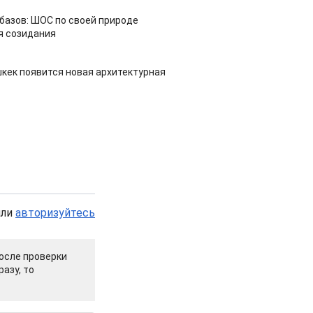
азов: ШОС по своей природе
я созидания
шкек появится новая архитектурная
или
авторизуйтесь
осле проверки
азу, то