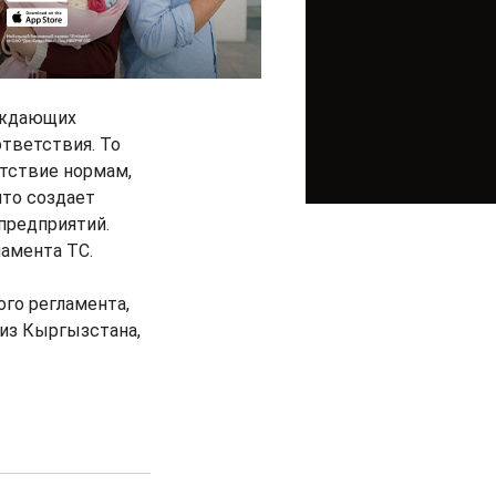
рждающих
тветствия. То
етствие нормам,
что создает
 предприятий.
ламента ТС.
ого регламента,
 из Кыргызстана,