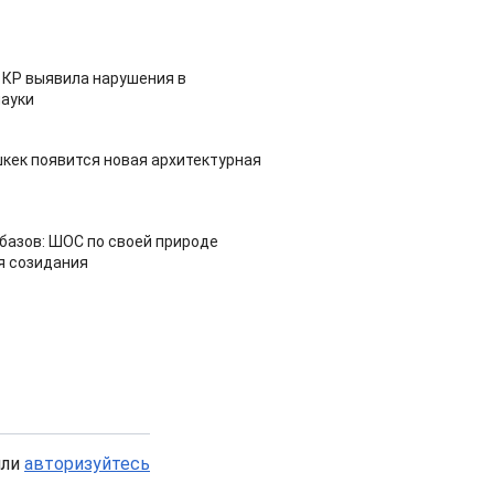
 КР выявила нарушения в
ауки
шкек появится новая архитектурная
азов: ШОС по своей природе
я созидания
или
авторизуйтесь