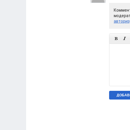
Коммент
модерат
авториз

