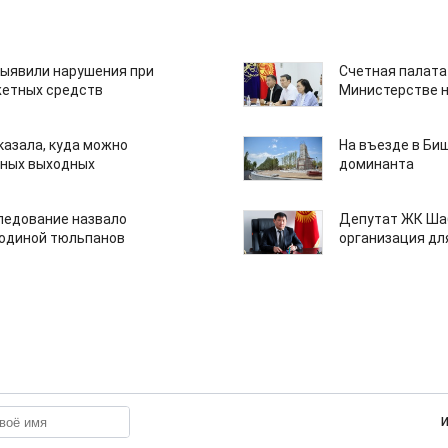
ыявили нарушения при
Счетная палата
етных средств
Министерстве н
казала, куда можно
На въезде в Би
нных выходных
доминанта
едование назвало
Депутат ЖК Шаб
одиной тюльпанов
организация дл