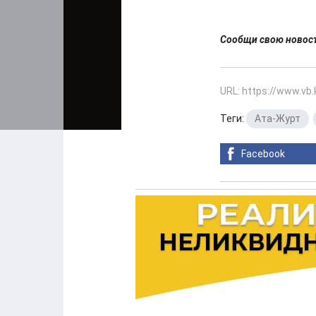
Сообщи свою ново
URL: https://www.vb
Теги:
Ата-Журт
,
Facebook