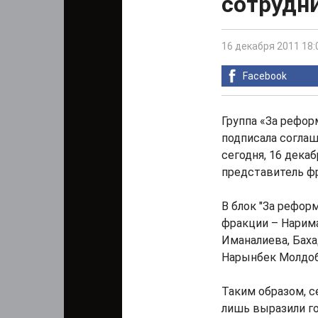
сотрудни
16 декабря 2011 18:
Facebook
Группа «За рефор
подписала соглаш
сегодня, 16 дека
представитель ф
В блок "За рефор
фракции – Нарим
Иманалиева, Баха
Нарынбек Молдоб
Таким образом, с
лишь выразили го