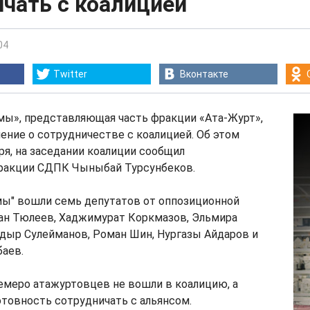
чать с коалицией
04
Twitter
Вконтакте
мы», представляющая часть фракции «Ата-Журт»,
ение о сотрудничестве с коалицией. Об этом
бря, на заседании коалиции сообщил
ракции СДПК Чыныбай Турсунбеков.
мы" вошли семь депутатов от оппозиционной
ан Тюлеев, Хаджимурат Коркмазов, Эльмира
дыр Сулейманов, Роман Шин, Нургазы Айдаров и
аев.
емеро атажуртовцев не вошли в коалицию, а
товность сотрудничать с альянсом.