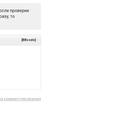
осле проверки
азу, то
[BBcode]
ла комментирования