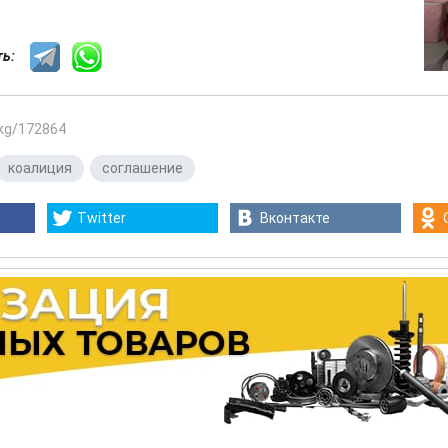
сть:
.kg/172864
коалиция
,
соглашение
Twitter
Вконтакте