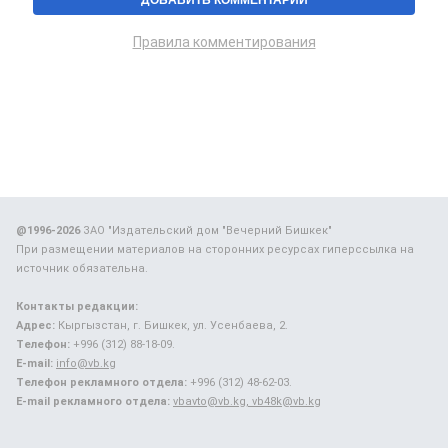
Правила комментирования
@1996-2026
ЗАО "Издательский дом "Вечерний Бишкек"
При размещении материалов на сторонних ресурсах гиперссылка на
источник обязательна.
Контакты редакции:
Адрес:
Кыргызстан, г. Бишкек, ул. Усенбаева, 2.
Телефон:
+996 (312) 88-18-09.
E-mail:
info@vb.kg
Телефон рекламного отдела:
+996 (312) 48-62-03.
E-mail рекламного отдела:
vbavto@vb.kg, vb48k@vb.kg