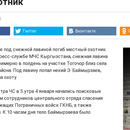
отник
3
Twitter
Вконтакте
е под снежной лавиной погиб местный охотник.
пресс-службе МЧС Кыргызстана, снежная лавина
римерно в полдень на участке Тогочор близ села
айона. Под лавину попал некий Э. Баймырзаев,
 охоту.
тра ЧС в 5 утра 4 января начались поисковые
м сотрудников центрального отряда спасения
жащих Пограничных войск ГКНБ, а также
 К 10 часам дня тело Баймырзаева было