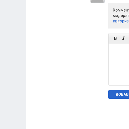
Коммент
модерат
авториз

