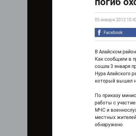
погиб ох
05 января 2012 10:4
Facebook
В Алайском район
Как сообщили в 
сошла 3 января п
Нура Алайского р
который вышел на
По приказу минис
работы с участие
МЧС и военнослу
местных жителей.
обнаружено.