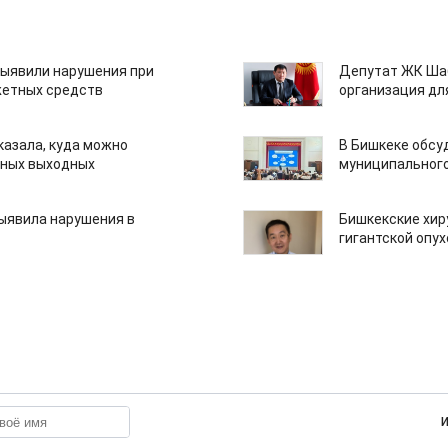
ыявили нарушения при
Депутат ЖК Шаб
етных средств
организация дл
казала, куда можно
В Бишкеке обсу
нных выходных
муниципального
ыявила нарушения в
Бишкекские хир
гигантской опу