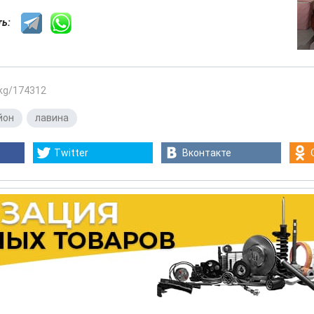
сть:
.kg/174312
йон
,
лавина
Twitter
Вконтакте