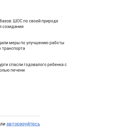
азов: ШОС по своей природе
я созидания
дили меры по улучшению работы
 транспорта
урги спасли годовалого ребенка с
холью печени
или
авторизуйтесь