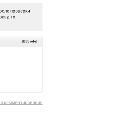
осле проверки
азу, то
[BBcode]
ла комментирования