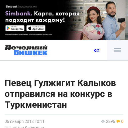
KG
Певец Гулжигит Калыков
отправился на конкурс в
Туркменистан
06 января 2012 10:11
2896
0
Гульчехра Каримова