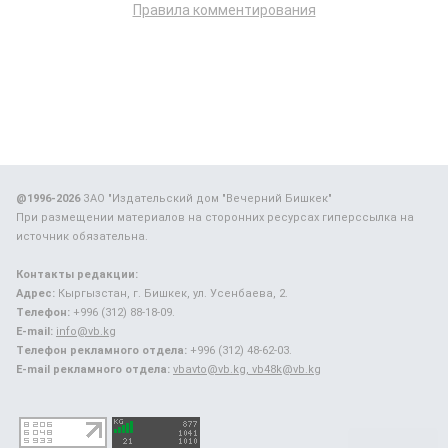
Правила комментирования
@1996-2026
ЗАО "Издательский дом "Вечерний Бишкек"
При размещении материалов на сторонних ресурсах гиперссылка на
источник обязательна.
Контакты редакции:
Адрес:
Кыргызстан, г. Бишкек, ул. Усенбаева, 2.
Телефон:
+996 (312) 88-18-09.
E-mail:
info@vb.kg
Телефон рекламного отдела:
+996 (312) 48-62-03.
E-mail рекламного отдела:
vbavto@vb.kg, vb48k@vb.kg