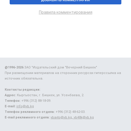
Правила комментирования
@1996-2026
ЗАО "Издательский дом "Вечерний Бишкек"
При размещении материалов на сторонних ресурсах гиперссылка на
источник обязательна.
Контакты редакции:
Адрес:
Кыргызстан, г. Бишкек, ул. Усенбаева, 2.
Телефон:
+996 (312) 88-18-09.
E-mail:
info@vb.kg
Телефон рекламного отдела:
+996 (312) 48-62-03.
E-mail рекламного отдела:
vbavto@vb.kg, vb48k@vb.kg