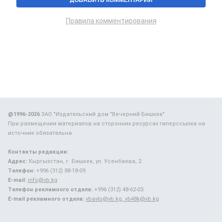
Правила комментирования
@1996-2026
ЗАО "Издательский дом "Вечерний Бишкек"
При размещении материалов на сторонних ресурсах гиперссылка на
источник обязательна.
Контакты редакции:
Адрес:
Кыргызстан, г. Бишкек, ул. Усенбаева, 2.
Телефон:
+996 (312) 88-18-09.
E-mail:
info@vb.kg
Телефон рекламного отдела:
+996 (312) 48-62-03.
E-mail рекламного отдела:
vbavto@vb.kg, vb48k@vb.kg