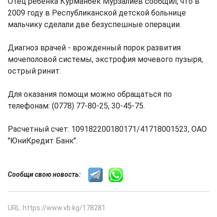
Отец ребенка Курманбек Мурзалиев сообщил, что в
2009 году в Республиканской детской больнице
мальчику сделали две безуспешные операции.
Диагноз врачей - врожденный порок развития
мочеполовой системы, экстрофия мочевого пузыря,
острый ринит.
Для оказания помощи можно обращаться по
телефонам: (0778) 77-80-25, 30-45-75.
Расчетный счет: 109182200180171/41718001523, ОАО
"ЮниКредит Банк".
Сообщи свою новость:
URL: https://www.vb.kg/178281