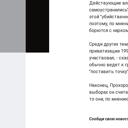
Действующие вла
самоустранились
этой "убийствен
поэтому, по мнен
борются с нарко
Среди других тем
приватизации 199
участвовал, - ск
обычно ведет к г
"поставить точку
Наконец, Прохор
выборах он счита
то они, по мнению
Сообщи свою ново