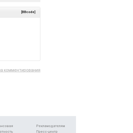
[BBcode]
ла комментирования
ансовая
Рекламодателям
отность
Пресс-центр