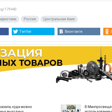
.kg/179440
наркотики
,
Россия
,
Центральная Азия
Twitter
Вконтакте
казала, куда можно
В Минпросвещен
нных выходных
использовании