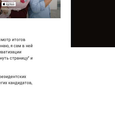
смотр итогов
наю, я сам в ней
риватизации
нуть страницу" и
резидентских
угих кандидатов,