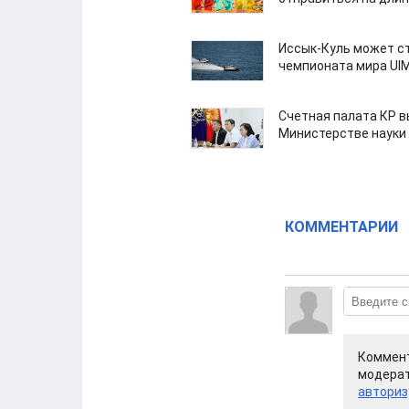
Иссык-Куль может с
чемпионата мира UI
Счетная палата КР в
Министерстве науки
КОММЕНТАРИИ
Коммент
модерат
авториз