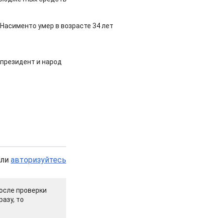
Насименто умер в возрасте 34 лет
 президент и народ
или
авторизуйтесь
осле проверки
азу, то