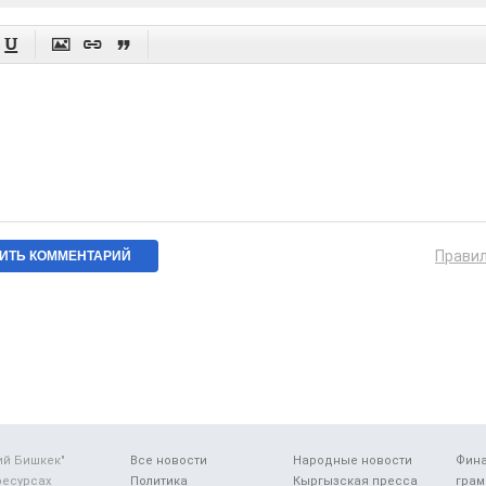




Прави
ий Бишкек"
Все новости
Народные новости
Фин
ресурсах
Политика
Кыргызская пресса
грам