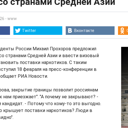
со странами Средней Азии
:26
-
www
Twitter
Вконтакте
иденты России Михаил Прохоров предложил
со странами Средней Азии и ввести визовый
ановить поставки наркотиков. С таким
ступил 18 февраля на пресс-конференции в
ообщает РИА Новости.
рова, закрытие границы позволит россиянам
 к нам приезжает". "А почему не закрывают? -
 кандидат. - Потому что кому-то это выгодно.
кто крышует поставки наркотиков? Люди в
видно".