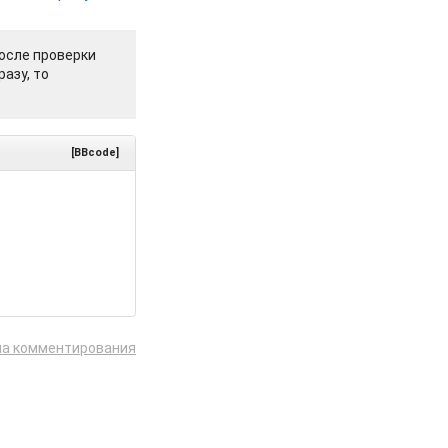
осле проверки
азу, то
[BBcode]
ла комментирования