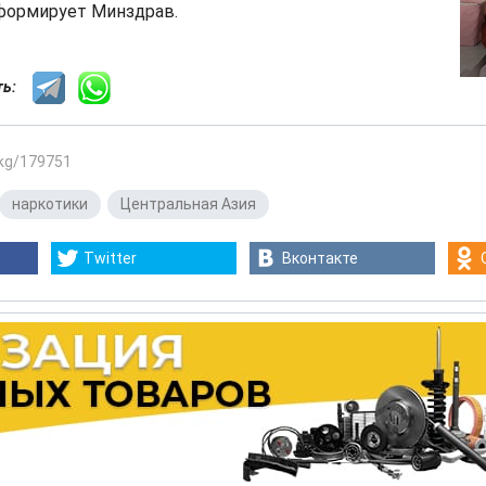
нформирует Минздрав.
сть:
.kg/179751
наркотики
,
Центральная Азия
Twitter
Вконтакте