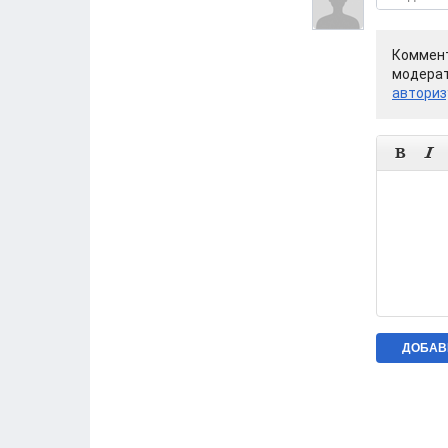
Коммент
модерат
авториз

