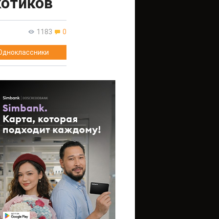
котиков
1183
0
Одноклассники