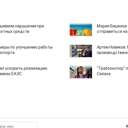
ыявили нарушения при
Мэрия Бишкека 
етных средств
отправиться на
 меры по улучшению работы
Артем Новиков:
нспорта
производствен
ал ускорить реализацию
"Трабзонспор" 
рамках ЕАЭС
Салаха