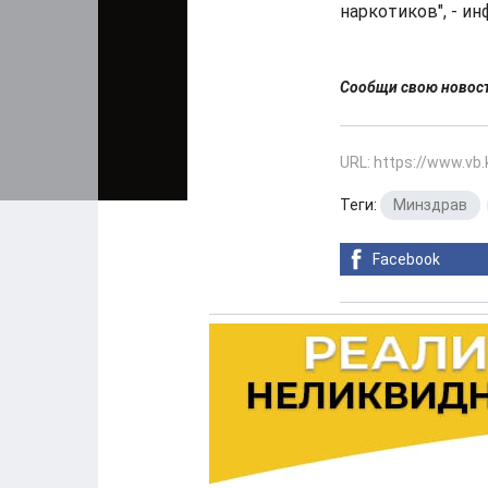
наркотиков", - и
Сообщи свою ново
URL: https://www.vb
Теги:
Минздрав
,
Facebook