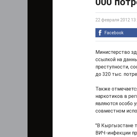
000 пот
22 февраля 2012 13
Facebook
Министерство зд
ссылкой на данны
преступности, со
до 320 тыс. потр
Также отмечается
наркотиков в ре
являются особо 
совместном испо
"В Кыргызстане т
ВИЧ-инфекции пр