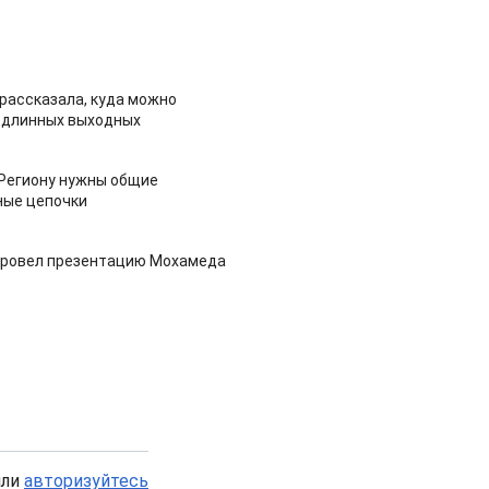
рассказала, куда можно
 длинных выходных
 Региону нужны общие
ные цепочки
провел презентацию Мохамеда
или
авторизуйтесь