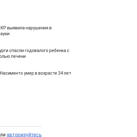
 КР выявила нарушения в
ауки
урги спасли годовалого ребенка с
холью печени
Насименто умер в возрасте 34 лет
или
авторизуйтесь