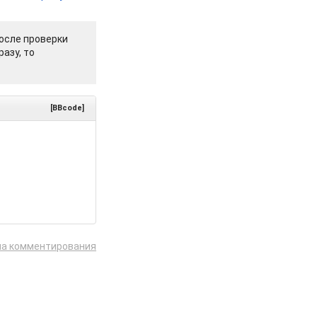
осле проверки
азу, то
[BBcode]
ла комментирования