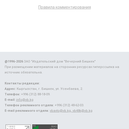
Правила комментирования
@1996-2026
ЗАО "Издательский дом "Вечерний Бишкек"
При размещении материалов на сторонних ресурсах гиперссылка на
источник обязательна.
Контакты редакции:
Адрес:
Кыргызстан, г. Бишкек, ул. Усенбаева, 2.
Телефон:
+996 (312) 88-18-09.
E-mail:
info@vb.kg
Телефон рекламного отдела:
+996 (312) 48-62-03.
E-mail рекламного отдела:
vbavto@vb.kg, vb48k@vb.kg