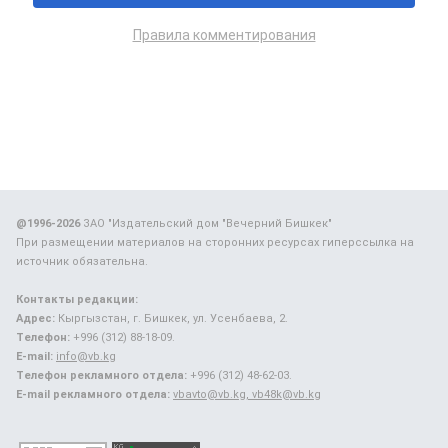
Правила комментирования
@1996-2026
ЗАО "Издательский дом "Вечерний Бишкек"
При размещении материалов на сторонних ресурсах гиперссылка на
источник обязательна.
Контакты редакции:
Адрес:
Кыргызстан, г. Бишкек, ул. Усенбаева, 2.
Телефон:
+996 (312) 88-18-09.
E-mail:
info@vb.kg
Телефон рекламного отдела:
+996 (312) 48-62-03.
E-mail рекламного отдела:
vbavto@vb.kg, vb48k@vb.kg