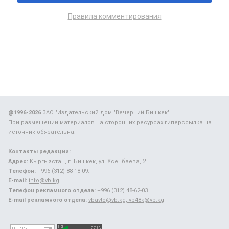
Правила комментирования
@1996-2026
ЗАО "Издательский дом "Вечерний Бишкек"
При размещении материалов на сторонних ресурсах гиперссылка на
источник обязательна.
Контакты редакции:
Адрес:
Кыргызстан, г. Бишкек, ул. Усенбаева, 2.
Телефон:
+996 (312) 88-18-09.
E-mail:
info@vb.kg
Телефон рекламного отдела:
+996 (312) 48-62-03.
E-mail рекламного отдела:
vbavto@vb.kg, vb48k@vb.kg