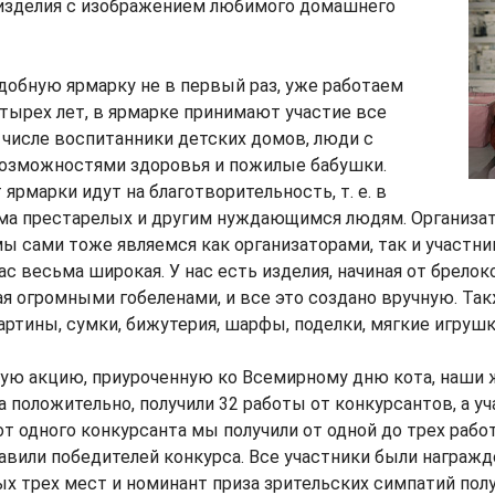
 изделия с изображением любимого домашнего
обную ярмарку не в первый раз, уже работаем
тырех лет, в ярмарке принимают участие все
числе воспитанники детских домов, люди с
озможностями здоровья и пожилые бабушки.
ярмарки идут на благотворительность, т. е. в
ома престарелых и другим нуждающимся людям. Организат
мы сами тоже являемся как организаторами, так и участни
ас весьма широкая. У нас есть изделия, начиная от брелок
ая огромными гобеленами, и все это создано вручную. Так
картины, сумки, бижутерия, шарфы, поделки, мягкие игрушк
ую акцию, приуроченную ко Всемирному дню кота, наши 
 положительно, получили 32 работы от конкурсантов, а у
от одного конкурсанта мы получили от одной до трех работ
авили победителей конкурса. Все участники были награж
х трех мест и номинант приза зрительских симпатий пол