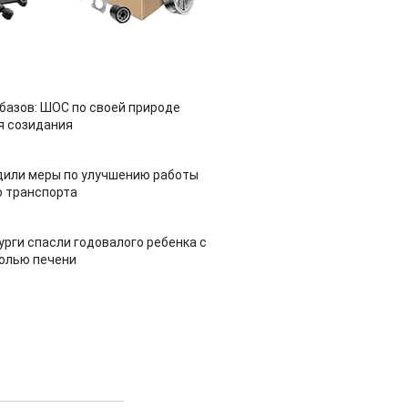
азов: ШОС по своей природе
я созидания
дили меры по улучшению работы
 транспорта
урги спасли годовалого ребенка с
холью печени