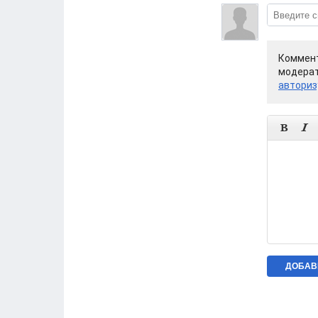
Коммент
модерат
авториз

