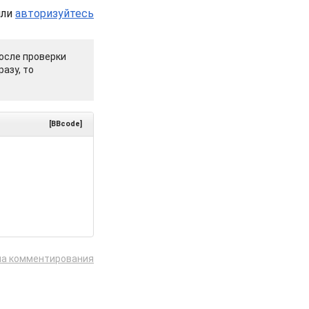
или
авторизуйтесь
осле проверки
азу, то
[BBcode]
ла комментирования