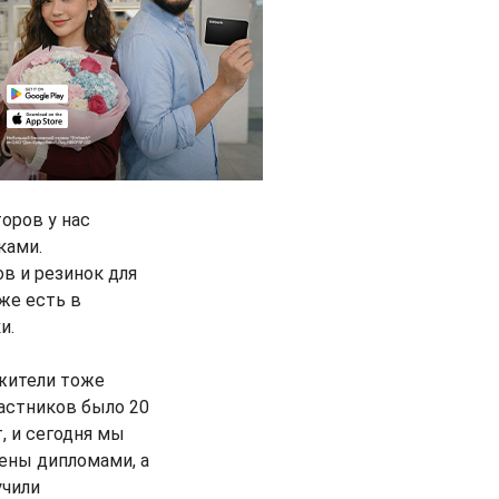
оров у нас
ками.
ов и резинок для
же есть в
и.
жители тоже
частников было 20
, и сегодня мы
дены дипломами, а
учили