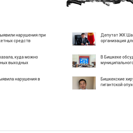
ыявили нарушения при
Депутат ЖК Шаб
етных средств
организация дл
казала, куда можно
В Бишкеке обсу
нных выходных
муниципального
ыявила нарушения в
Бишкекские хир
гигантской опу