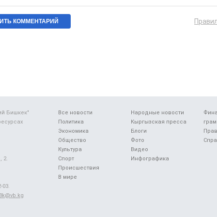
Прави
ий Бишкек"
Все новости
Народные новости
Фин
ресурсах
Политика
Кыргызская пресса
грам
Экономика
Блоги
Прав
Общество
Фото
Спра
Культура
Видео
 2.
Спорт
Инфографика
Происшествия
В мире
-03.
48k@vb.kg