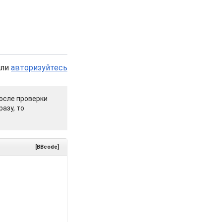
или
авторизуйтесь
осле проверки
азу, то
[BBcode]