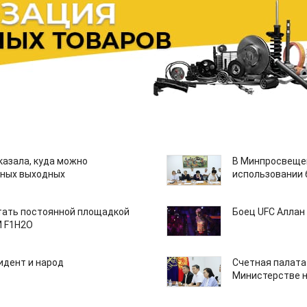
казала, куда можно
В Минпросвещен
нных выходных
использовании
тать постоянной площадкой
Боец UFC Аллан 
M F1H2O
идент и народ
Счетная палата
Министерстве н