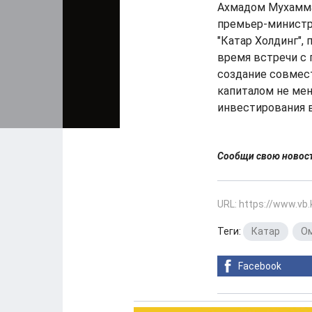
Ахмадом Мухамма
премьер-министр
"Катар Холдинг", 
время встречи с
создание совмес
капиталом не мен
инвестирования в
Сообщи свою ново
URL: https://www.vb
Теги:
Катар
,
Ом
Facebook