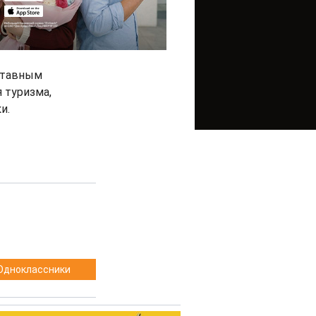
ставным
 туризма,
и.
Одноклассники