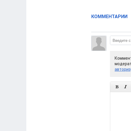
КОММЕНТАРИИ
Коммент
модерат
авториз

