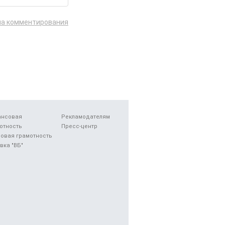
ла комментирования
ансовая
Рекламодателям
отность
Пресс-центр
овая грамотность
вка "ВБ"