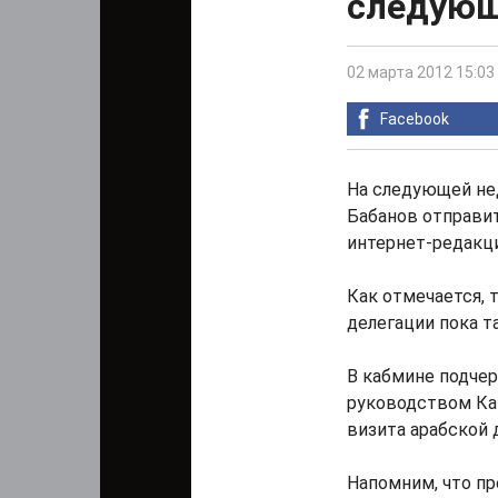
следующ
02 марта 2012 15:03
Facebook
На следующей не
Бабанов отправит
интернет-редакци
Как отмечается, 
делегации пока т
В кабмине подчер
руководством Ка
визита арабской 
Напомним, что пр