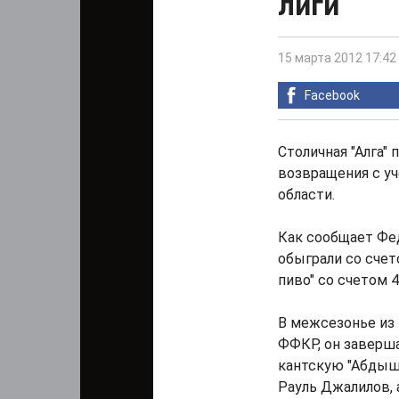
лиги
15 марта 2012 17:42
Facebook
Столичная "Алга"
возвращения с у
области.
Как сообщает Фе
обыграли со счет
пиво" со счетом 4:
В межсезонье из
ФФКР, он заверш
кантскую "Абдыш-
Рауль Джалилов, 