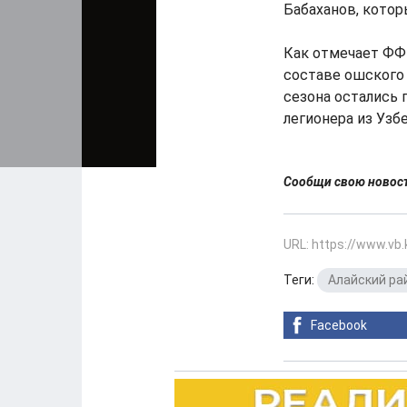
Бабаханов, котор
Как отмечает ФФ 
составе ошского 
сезона остались 
легионера из Узб
Сообщи свою ново
URL: https://www.vb
Теги:
Алайский ра
Facebook