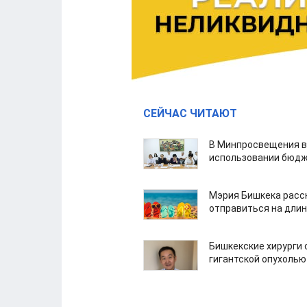
СЕЙЧАС ЧИТАЮТ
В Минпросвещения в
использовании бюдж
Мэрия Бишкека расс
отправиться на дли
Бишкекские хирурги 
гигантской опухолью