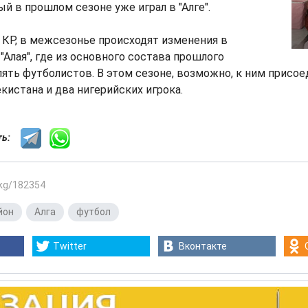
ый в прошлом сезоне уже играл в "Алге".
КР, в межсезонье происходят изменения в
"Алая", где из основного состава прошлого
пять футболистов. В этом сезоне, возможно, к ним присое
екистана и два нигерийских игрока.
сть:
.kg/182354
йон
,
Алга
,
футбол
Twitter
Вконтакте