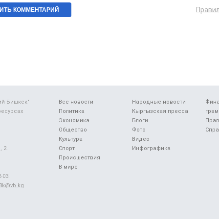
Прави
ий Бишкек"
Все новости
Народные новости
Фин
ресурсах
Политика
Кыргызская пресса
грам
Экономика
Блоги
Прав
Общество
Фото
Спра
Культура
Видео
 2.
Спорт
Инфографика
Происшествия
В мире
-03.
48k@vb.kg