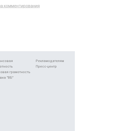
ла комментирования
ансовая
Рекламодателям
отность
Пресс-центр
овая грамотность
вка "ВБ"