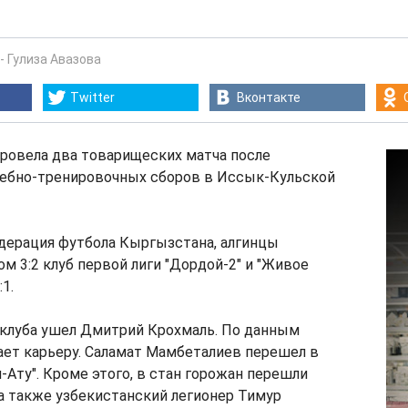
-
Гулиза Авазова
Twitter
Вконтакте
 провела два товарищеских матча после
чебно-тренировочных сборов в Иссык-Кульской
дерация футбола Кыргызстана, алгинцы
ом 3:2 клуб первой лиги "Дордой-2" и "Живое
1.
 клуба ушел Дмитрий Крохмаль. По данным
ает карьеру. Саламат Мамбеталиев перешел в
Ату". Кроме этого, в стан горожан перешли
а также узбекистанский легионер Тимур