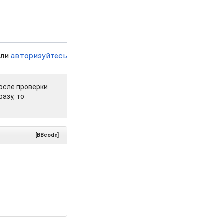
или
авторизуйтесь
осле проверки
азу, то
[BBcode]