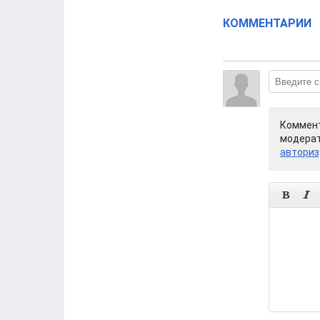
КОММЕНТАРИИ
Коммент
модерат
авториз

