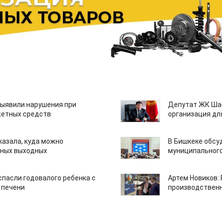
ыявили нарушения при
Депутат ЖК Шаб
етных средств
организация дл
казала, куда можно
В Бишкеке обсу
нных выходных
муниципального
спасли годовалого ребенка с
Артем Новиков:
 печени
производствен