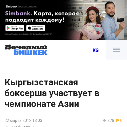
KG
Кыргызстанская
боксерша участвует в
чемпионате Азии
22 марта 2012 13:03
878
0
Гулиза Авазова