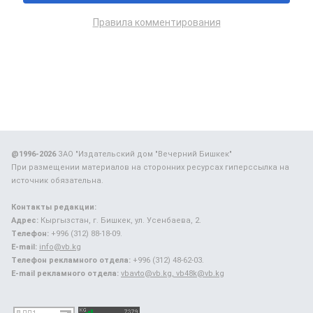
Правила комментирования
@1996-2026
ЗАО "Издательский дом "Вечерний Бишкек"
При размещении материалов на сторонних ресурсах гиперссылка на
источник обязательна.
Контакты редакции:
Адрес:
Кыргызстан, г. Бишкек, ул. Усенбаева, 2.
Телефон:
+996 (312) 88-18-09.
E-mail:
info@vb.kg
Телефон рекламного отдела:
+996 (312) 48-62-03.
E-mail рекламного отдела:
vbavto@vb.kg, vb48k@vb.kg