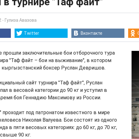
 в турнире "Таф файт"
2
-
Гулиза Авазова
Twitter
Вконтакте
е прошли заключительные бои отборочного тура
ира "Таф файт – бои на выживание", в котором
е кыргызстанский боксер Руслан Девришов.
циальный сайт турнира "Таф файт", Руслан
л в весовой категории до 90 кг и уступил в
время боя Геннадию Максимову из России.
" проходит под патронатом известного в мире
еловеса Николая Валуева. Бои состоят из одного
да в пяти весовых категориях: до 60 кг, до 70 кг,
, свыше 90 кг.