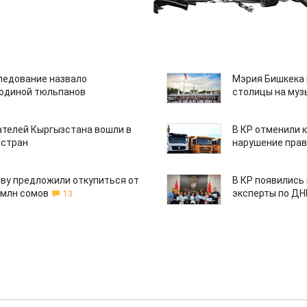
едование назвало
Мэрия Бишкека 
одиной тюльпанов
столицы на муз
ателей Кыргызстана вошли в
В КР отменили 
 стран
нарушение прав
ву предложили откупиться от
В КР появились
 млн сомов
эксперты по Д
13