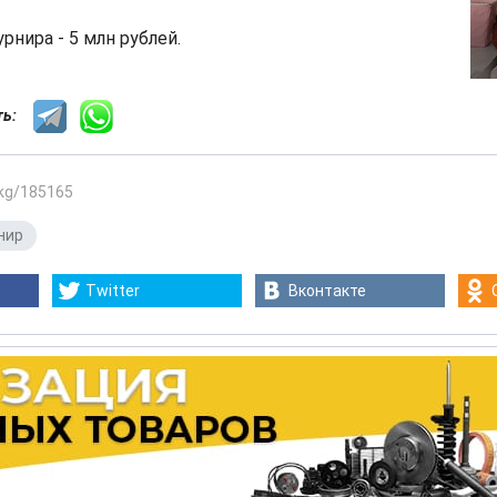
рнира - 5 млн рублей.
сть:
.kg/185165
нир
Twitter
Вконтакте