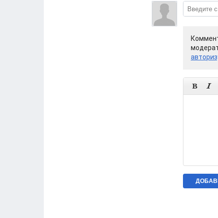
Коммент
модерат
авториз

