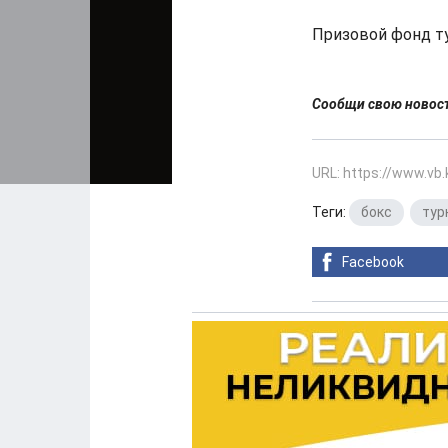
Призовой фонд ту
Сообщи свою ново
URL: https://www.vb
Теги:
бокс
,
тур
Facebook