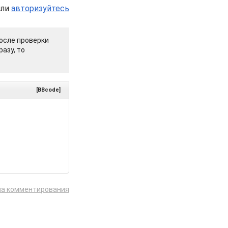
или
авторизуйтесь
осле проверки
азу, то
[BBcode]
ла комментирования