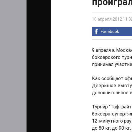
проиграл
10 апреля 2012 11:3
Facebook
9 апреля в Москв
боксерского турн
принимал участи
Как сообщает офи
Девришов выступа
дополнительное 
Турнир "Таф файт
боксера-супертяж
12-минутного раун
до 80 кг, до 90 кг