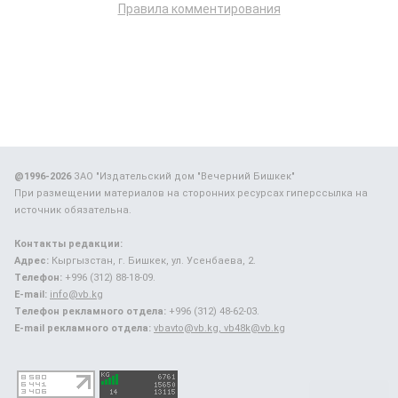
Правила комментирования
@1996-2026
ЗАО "Издательский дом "Вечерний Бишкек"
При размещении материалов на сторонних ресурсах гиперссылка на
источник обязательна.
Контакты редакции:
Адрес:
Кыргызстан, г. Бишкек, ул. Усенбаева, 2.
Телефон:
+996 (312) 88-18-09.
E-mail:
info@vb.kg
Телефон рекламного отдела:
+996 (312) 48-62-03.
E-mail рекламного отдела:
vbavto@vb.kg, vb48k@vb.kg