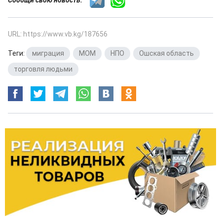
URL: https://www.vb.kg/187656
Теги:
миграция
,
МОМ
,
НПО
,
Ошская область
,
торговля людьми