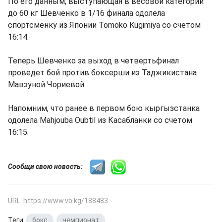
По его данным, выступающая в весовой категории
до 60 кг Шевченко в 1/16 финала одолела
спортсменку из Японии Tomoko Kugimiya со счетом
16:14.
Теперь Шевченко за выход в четвертьфинал
проведет бой против боксерши из Таджикистана
Мавзуной Чориевой.
Напомним, что ранее в первом бою кыргызстанка
одолела Mahjouba Oubtil из Касабланки со счетом
16:15.
Сообщи свою новость:
URL: https://www.vb.kg/188483
Теги:
бокс
,
чемпионат