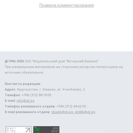
Правила комментирования
@1996-2026
ЗАО "Издательский дом "Вечерний Бишкек"
При размещении материалов на сторонних ресурсах гиперссылка на
источник обязательна.
Контакты редакции:
Адрес:
Кыргызстан, г. Бишкек, ул. Усенбаева, 2.
Телефон:
+996 (312) 88-18-09.
E-mail:
info@vb.kg
Телефон рекламного отдела:
+996 (312) 48-62-03.
E-mail рекламного отдела:
vbavto@vb.kg, vb48k@vb.kg