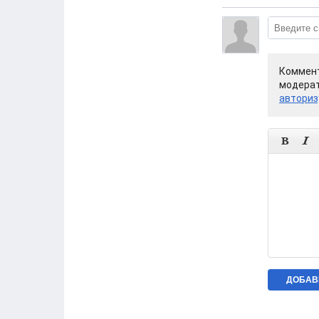
Коммент
модерат
авториз

