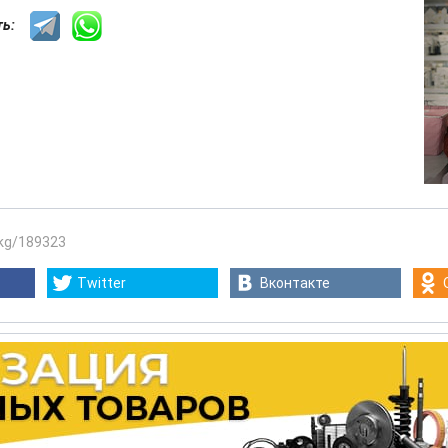
сть:
.kg/189323
Twitter
Вконтакте