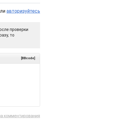
или
авторизуйтесь
осле проверки
азу, то
[BBcode]
ла комментирования