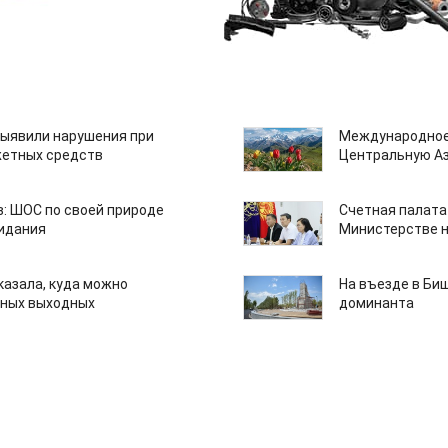
ыявили нарушения при
Международное
етных средств
Центральную А
: ШОС по своей природе
Счетная палата
зидания
Министерстве н
казала, куда можно
На въезде в Би
нных выходных
доминанта