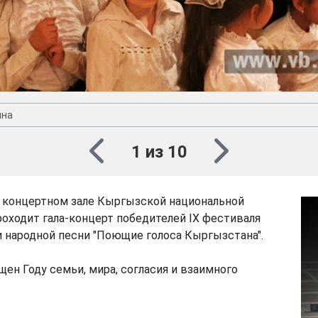
ина
1 из 10
 в концертном зале Кыргызской национальной
оходит гала-концерт победителей IХ фестиваля
 народной песни "Поющие голоса Кыргызстана".
ен Году семьи, мира, согласия и взаимного