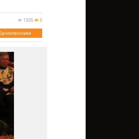
1335
0
Одноклассники