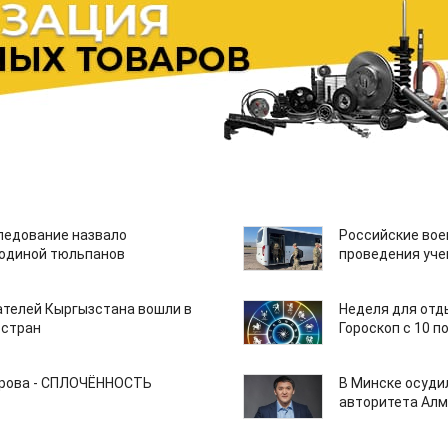
едование назвало
Российские вое
одиной тюльпанов
проведения уче
ателей Кыргызстана вошли в
Неделя для отды
 стран
Гороскоп с 10 п
арова - СПЛОЧЁННОСТЬ
В Минске осуди
авторитета Алм