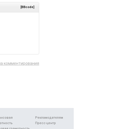
[BBcode]
ла комментирования
ансовая
Рекламодателям
отность
Пресс-центр
овая грамотность