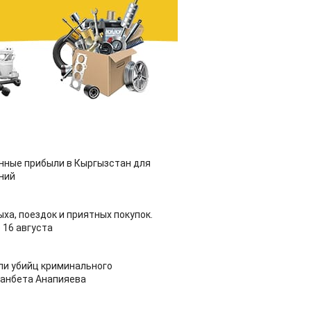
нные прибыли в Кыргызстан для
ний
ха, поездок и приятных покупок.
о 16 августа
ли убийц криминального
анбета Анапияева