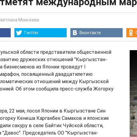
отметят международным ма
Светлана Моисеева
Twitter
Вконтакте
Кульской области представители общественной
развитию дружеских отношений "Кыргызстан-
па бизнесменов из Японии проведут I
марафон, посвященный двадцатилетию
пломатических отношений между Кыргызской
онией. Об этом сообщила пресс-служба Жогорку
ера, 22 мая, посол Японии в Кыргызстане Син
огорку Кенеша Карганбек Самаков и японские
или сакуру в селе Байтик Чуйской области,
а "Давос". Председатель ОО "Кыргызстан-