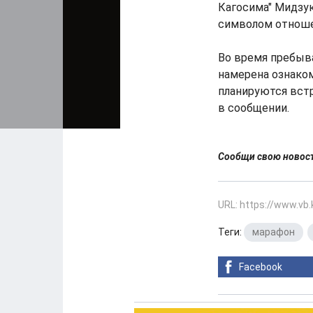
Кагосима" Мидзук
символом отноше
Во время пребыв
намерена ознако
планируются встр
в сообщении.
Сообщи свою ново
URL: https://www.vb
Теги:
марафон
,
Facebook