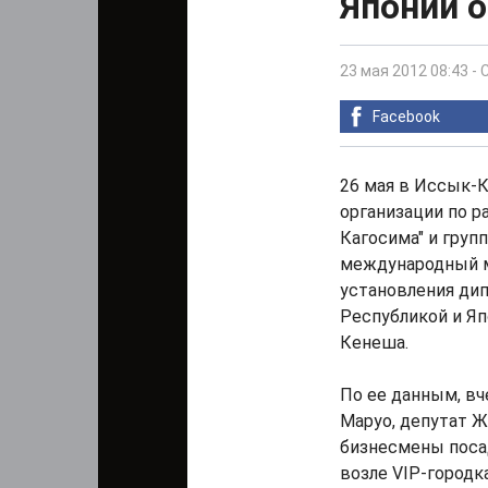
Японии 
23 мая 2012 08:43
-
Facebook
26 мая в Иссык-
организации по 
Кагосима" и груп
международный 
установления ди
Республикой и Яп
Кенеша.
По ее данным, вч
Маруо, депутат Ж
бизнесмены посад
возле VIP-городк