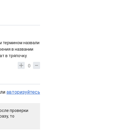
м термином назвали
рения в названии
т в тряпочку.
0
или
авторизуйтесь
осле проверки
азу, то