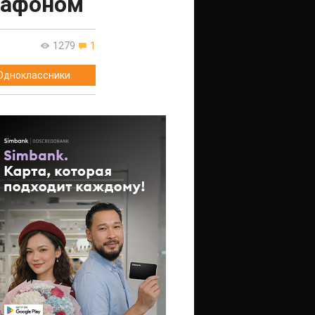
рафоном
1279
1
Одноклассники