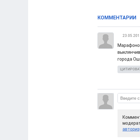
КОММЕНТАРИИ
23.05.201
Марафоном
выклянчив
города Ош
ЦИТИРОВА
Коммент
модерат
авториз