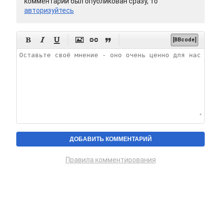
комментарий был опубликован сразу, то
авторизуйтесь






[BBcode]
Правила комментирования