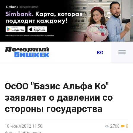
KG
ОсОО "Базис Альфа Ко"
заявляет о давлении со
стороны государства
18 июня 2012 11:58
2760
0
Асель Шабданова