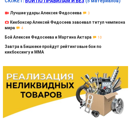
СЮЖЕТ:
БОИ ПО ПРАВИЛАМ И БЕЗ
(5 материалов)
Лучшие удары Алексея Федосеева
3
Кикбоксер Алексей Федосеев завоевал титул чемпиона
мира
4
Бой Алексея Федосеева и Мартина Актара
10
Завтра в Бишкеке пройдут рейтинговые бои по
кикбоксингу и ММА