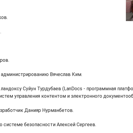
ков.
.
ров.
о администрированию Вячеслав Ким.
о ландоксу Суйун Турдубаев (LanDocs - программная платф
истем управления контентом и электронного документооб
азработчик Данияр Нурманбетов.
по системе безопасности Алексей Сергеев.