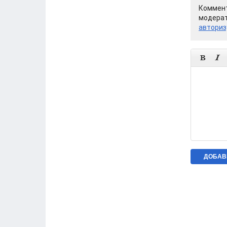
Коммент
модерат
авториз

