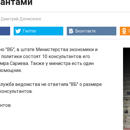
тантами
-
Дмитрий Денисенко
Twitter
Вконтакте
но "ВБ", в штате Министерства экономики и
политики состоят 10 консультантов его
ира Сариева. Также у министра есть один
помощник.
лужба ведомства не ответила "ВБ" о размере
консультантов.
нтов: