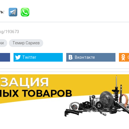
сть:
.kg/193673
ки
,
Темир Сариев
Twitter
Вконтакте