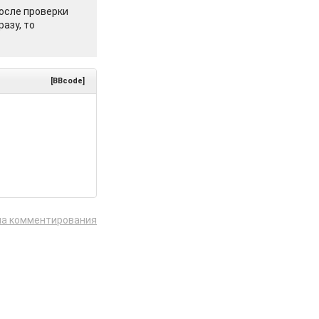
осле проверки
азу, то
[BBcode]
ла комментирования