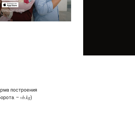
орма построения
vb.kg
орота. –
)