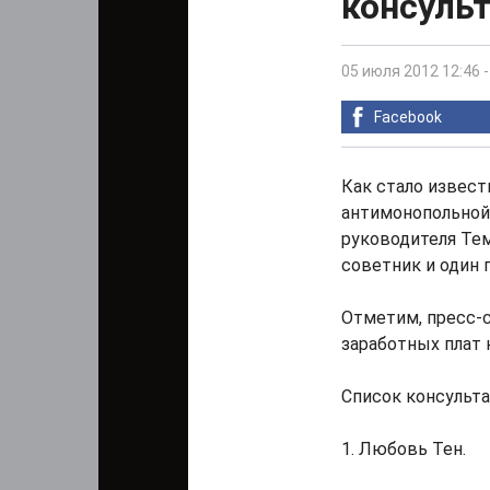
консуль
05 июля 2012 12:46
Facebook
Как стало извест
антимонопольной 
руководителя Тем
советник и один 
Отметим, пресс-с
заработных плат 
Список консульта
1. Любовь Тен.