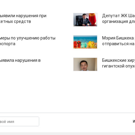
ыявили нарушения при
Депутат ЖК Шаб
етных средств
организация дл
 меры по улучшению работы
Мэрия Бишкека 
нспорта
отправиться на
ыявила нарушения в
Бишкекские хир
гигантской опу