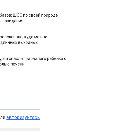
азов: ШОС по своей природе
я созидания
рассказала, куда можно
 длинных выходных
урги спасли годовалого ребенка с
холью печени
или
авторизуйтесь