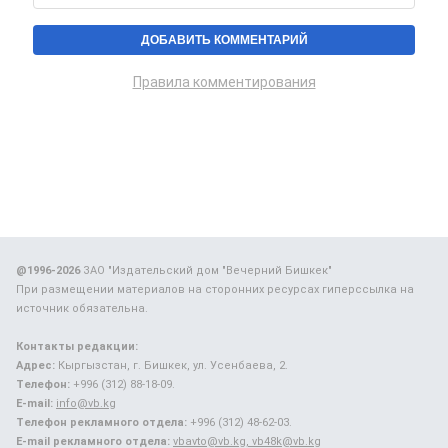
Правила комментирования
@1996-2026
ЗАО "Издательский дом "Вечерний Бишкек"
При размещении материалов на сторонних ресурсах гиперссылка на
источник обязательна.
Контакты редакции:
Адрес:
Кыргызстан, г. Бишкек, ул. Усенбаева, 2.
Телефон:
+996 (312) 88-18-09.
E-mail:
info@vb.kg
Телефон рекламного отдела:
+996 (312) 48-62-03.
E-mail рекламного отдела:
vbavto@vb.kg, vb48k@vb.kg